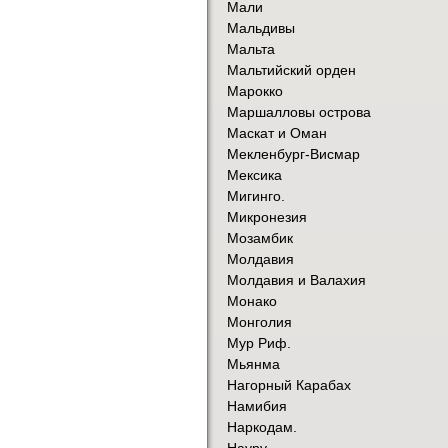
Мали
Мальдивы
Мальта
Мальтийский орден
Марокко
Маршалловы острова
Маскат и Оман
Мекленбург-Висмар
Мексика
Мигинго.
Микронезия
Мозамбик
Молдавия
Молдавия и Валахия
Монако
Монголия
Мур Риф.
Мьянма
Нагорный Карабах
Намибия
Наркодам.
Науру