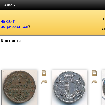
О нас
▼
+
 на сайт
гистрироваться
?
М
Контакты