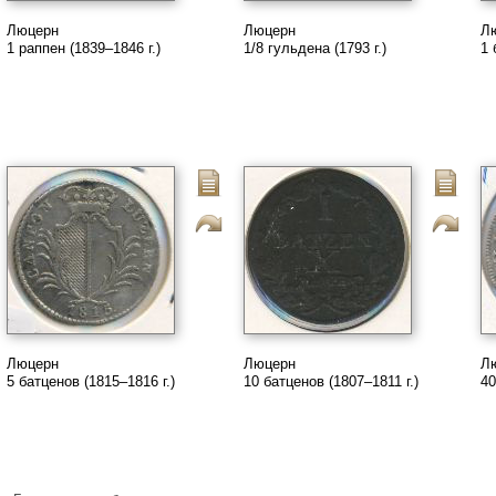
Люцерн
Люцерн
Л
1 раппен (1839–1846 г.)
1/8 гульдена (1793 г.)
1 
Люцерн
Люцерн
Л
5 батценов (1815–1816 г.)
10 батценов (1807–1811 г.)
40