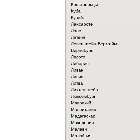
Крестоносцы
Куба
Кувейт
Лансароте
Лаос
Латвия
Левенштейн-Вертгейм-
Вирнебург.
Лесото
Либерия
Ливан
Ливия
Литва
Лихтенштейн
Люксембург
Маврикий
Мавритания
Мадагаскар
Македония
Малави
Малайзия