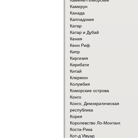
Камерун
Канада
Каппадокия
Катар
Катар и Дубай
Кения
Кенн Риф.
Кипр
Киргизия
Кирибати
Китай
Клермон
Колумбия
Коморские острова
Конго
Конго, Демократическая
республика
Корея
Королевство Ло-Монтанг.
Коста-Рика
Кот-д`Ивуар