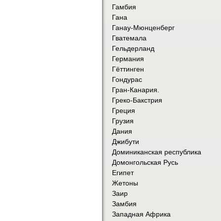
Гамбия
Гана
Ганау-Мюнценберг
Гватемала
Гельдерланд
Германия
Гёттинген
Гондурас
Гран-Канария.
Греко-Бакстрия
Греция
Грузия
Дания
Джибути
Доминиканская республика
Домонгольская Русь
Египет
Жетоны
Заир
Замбия
Западная Африка