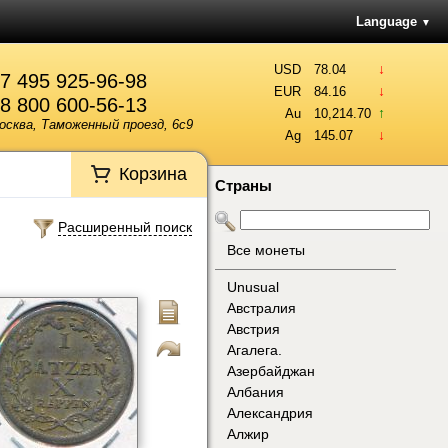
Language
▼
↓
USD
78.04
7 495 925-96-98
↓
EUR
84.16
8 800 600-56-13
↑
Au
10,214.70
осква, Таможенный проезд, 6с9
↓
Ag
145.07
Корзина
Страны
Расширенный поиск
Все монеты
Unusual
Австралия
Австрия
Агалега.
Азербайджан
Албания
Александрия
Алжир