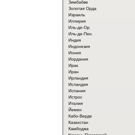
Зимбабве
Золотая Орда
Израиль
Иллирия
Иль-де-Ор.
Иль-де-Пен.
Индия
Индонезия
Иония
Иордания
Ирак
Иран
Ирландия
Исландия
Испания
Истрос
Италия
Йемен
Кабо-Верде
Казахстан
Камбоджа
Камень-Поморский