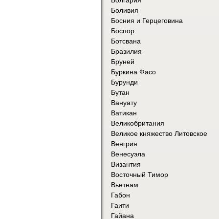
Боливия
Босния и Герцеговина
Боспор
Ботсвана
Бразилия
Бруней
Буркина Фасо
Бурунди
Бутан
Вануату
Ватикан
Великобритания
Великое княжество Литовское
Венгрия
Венесуэла
Византия
Восточный Тимор
Вьетнам
Габон
Гаити
Гайана