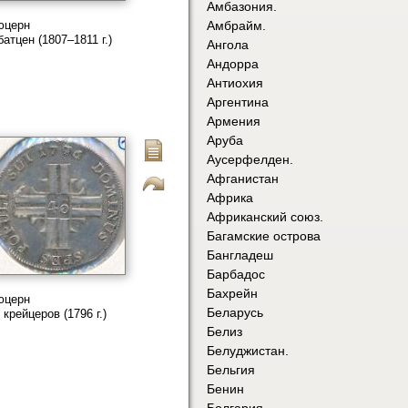
Амбазония.
юцерн
Амбрайм.
батцен (1807–1811 г.)
Ангола
Андорра
Антиохия
Аргентина
Армения
Аруба
Аусерфелден.
Афганистан
Африка
Африканский союз.
Багамские острова
Бангладеш
Барбадос
Бахрейн
юцерн
Беларусь
 крейцеров (1796 г.)
Белиз
Белуджистан.
Бельгия
Бенин
Болгария