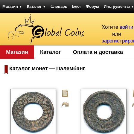
Магазин
Каталог
Словарь
Блог
Форум
Инструменты
▼
▼
▼
Хотите
войти
или
зарегистриро
Магазин
Каталог
Оплата и доставка
Каталог монет — Палембанг