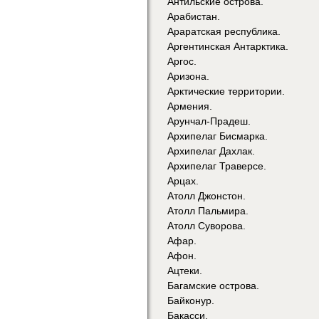
Антильские острова.
Арабистан.
Араратская республика.
Аргентинская Антарктика.
Аргос.
Аризона.
Арктические территории.
Армения.
Арунчал-Прадеш.
Архипелаг Бисмарка.
Архипелаг Дахлак.
Архипелаг Траверсе.
Арцах.
Атолл Джонстон.
Атолл Пальмира.
Атолл Суворова.
Афар.
Афон.
Ацтеки.
Багамские острова.
Байконур.
Бакасси.