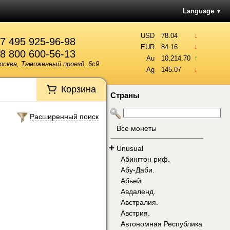
Language
▼
↓
USD
78.04
7 495 925-96-98
↓
EUR
84.16
8 800 600-56-13
↑
Au
10,214.70
осква, Таможенный проезд, 6с9
↓
Ag
145.07
Корзина
Страны
Расширенный поиск
Все монеты
+
Unusual
Абингтон риф.
Абу-Даби.
Абьей.
Авдаленд.
Австралия.
Австрия.
Автономная Республика