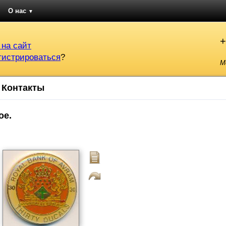
О нас
▼
+
 на сайт
гистрироваться
?
М
Контакты
ое.