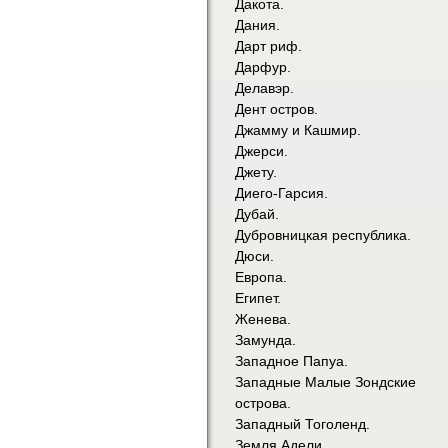
Дакота.
Дания.
Дарт риф.
Дарфур.
Делавэр.
Дент остров.
Джамму и Кашмир.
Джерси.
Джету.
Диего-Гарсия.
Дубай.
Дубровницкая республика.
Дюси.
Европа.
Египет.
Женева.
Замунда.
Западное Папуа.
Западные Малые Зондские
острова.
Западный Тоголенд.
Земля Адели.