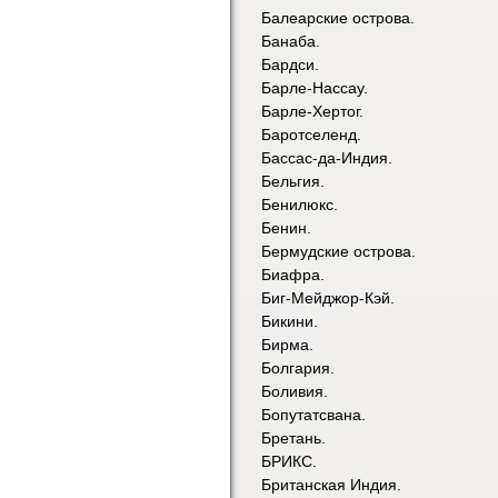
Балеарские острова.
Банаба.
Бардси.
Барле-Нассау.
Барле-Хертог.
Баротселенд.
Бассас-да-Индия.
Бельгия.
Бенилюкс.
Бенин.
Бермудские острова.
Биафра.
Биг-Мейджор-Кэй.
Бикини.
Бирма.
Болгария.
Боливия.
Бопутатсвана.
Бретань.
БРИКС.
Британская Индия.