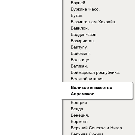
Бруней.
Буркина Фасо.
Бутан.
Бюзинген-ам-Хохрайн.
Вавилон.
Ваддинксвен.
Вазиристан.
Ваитупу.
Вайоминг.
Вальтице.
Ватикан.
Веймарская республика.
Великобритания.
Великое княжество
Аврамское.
Венгрия.
Венда.
Венеция.
Вермонт.
Верхний Сенегал и Нигер.
Верхняя Лужица.