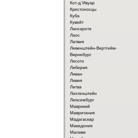
Кот-д`Ивуар
Крестоносцы
Куба
Кувейт
Лансароте
Лаос
Латвия
Левенштейн-Вертгейм-
Вирнебург.
Лесото
Либерия
Ливан
Ливия
Литва
Лихтенштейн
Люксембург
Маврикий
Мавритания
Мадагаскар
Македония
Малави