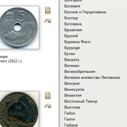
Боливия
Босния и Герцеговина
Боспор
Ботсвана
Бразилия
Бруней
Буркина Фасо
Бурунди
Бутан
еция
Вануату
лепт (1912 г.)
Ватикан
Великобритания
Великое княжество Литовское
Венгрия
Венесуэла
Византия
Восточный Тимор
Вьетнам
Габон
Гаити
Гайана