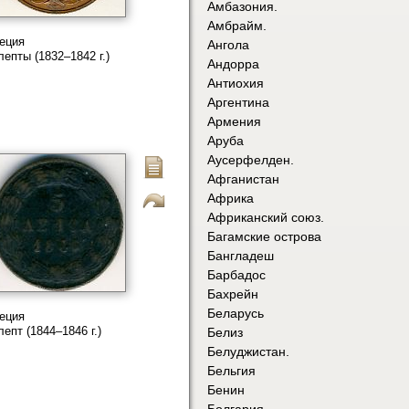
Амбазония.
Амбрайм.
еция
Ангола
лепты (1832–1842 г.)
Андорра
Антиохия
Аргентина
Армения
Аруба
Аусерфелден.
Афганистан
Африка
Африканский союз.
Багамские острова
Бангладеш
Барбадос
Бахрейн
Беларусь
еция
лепт (1844–1846 г.)
Белиз
Белуджистан.
Бельгия
Бенин
Болгария