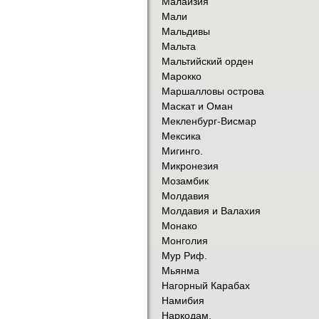
Малайзия
Мали
Мальдивы
Мальта
Мальтийский орден
Марокко
Маршалловы острова
Маскат и Оман
Мекленбург-Висмар
Мексика
Мигинго.
Микронезия
Мозамбик
Молдавия
Молдавия и Валахия
Монако
Монголия
Мур Риф.
Мьянма
Нагорный Карабах
Намибия
Наркодам.