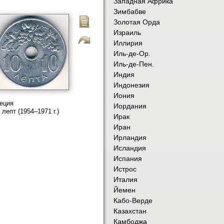
Западная Африка
Зимбабве
Золотая Орда
Израиль
Иллирия
Иль-де-Ор.
Иль-де-Пен.
Индия
Индонезия
Иония
еция
Иордания
 лепт (1954–1971 г.)
Ирак
Иран
Ирландия
Исландия
Испания
Истрос
Италия
Йемен
Кабо-Верде
Казахстан
Камбоджа