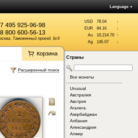
Language
▼
↓
USD
78.04
7 495 925-96-98
↓
EUR
84.16
8 800 600-56-13
↑
Au
10,214.70
осква, Таможенный проезд, 6с9
↓
Ag
145.07
Корзина
Страны
Расширенный поиск
Все монеты
Unusual
Австралия
Австрия
Агалега.
Азербайджан
Албания
Александрия
Алжир