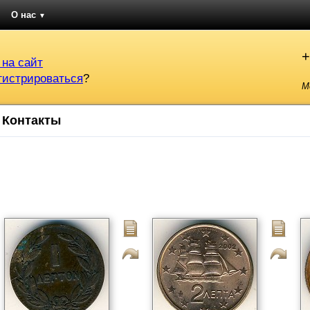
О нас
▼
+
 на сайт
гистрироваться
?
М
Контакты