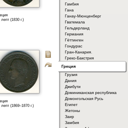
Гамбия
Гана
еция
Ганау-Мюнценберг
 лепт (1830 г.)
Гватемала
Гельдерланд
Германия
Гёттинген
Гондурас
Гран-Канария.
Греко-Бакстрия
Греция
Грузия
Дания
Джибути
Доминиканская республика
Домонгольская Русь
еция
Египет
 лепт (1869–1870 г.)
Жетоны
Заир
Замбия