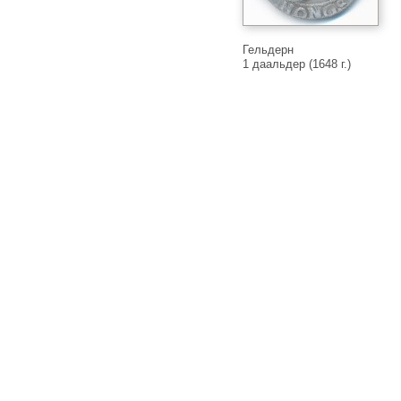
Гельдерн
1 даальдер (1648 г.)