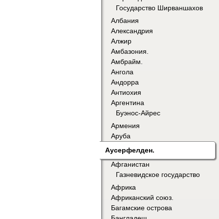
Государство Ширваншахов
Албания
Александрия
Алжир
Амбазония.
Амбрайм.
Ангола
Андорра
Антиохия
Аргентина
Буэнос-Айрес
Армения
Аруба
Аусерфелден.
Афганистан
Газневидское государство
Африка
Африканский союз.
Багамские острова
Бангладеш