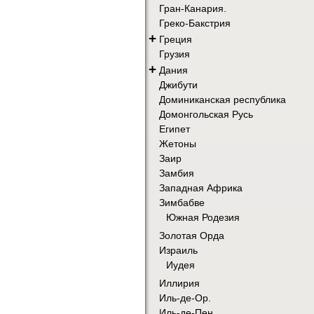
Гран-Канария.
Греко-Бакстрия
+
Греция
Грузия
+
Дания
Джибути
Доминиканская республика
Домонгольская Русь
Египет
Жетоны
Заир
Замбия
Западная Африка
Зимбабве
Южная Родезия
Золотая Орда
Израиль
Иудея
Иллирия
Иль-де-Ор.
Иль-де-Пен.