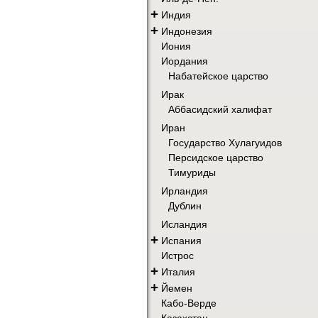
+
Индия
+
Индонезия
Иония
Иордания
Набатейское царство
Ирак
Аббасидский халифат
Иран
Государство Хулагуидов
Персидское царство
Тимуриды
Ирландия
Дублин
Исландия
+
Испания
Истрос
+
Италия
+
Йемен
Кабо-Верде
Казахстан