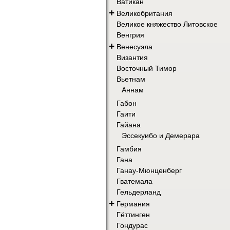
Ватикан
+
Великобритания
Великое княжество Литовское
Венгрия
+
Венесуэла
Византия
Восточный Тимор
Вьетнам
Аннам
Габон
Гаити
Гайана
Эссекуибо и Демерара
Гамбия
Гана
Ганау-Мюнценберг
Гватемала
Гельдерланд
+
Германия
Гёттинген
Гондурас