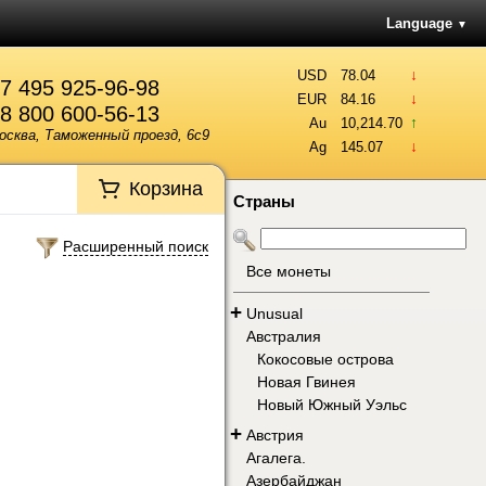
Language
▼
↓
USD
78.04
7 495 925-96-98
↓
EUR
84.16
8 800 600-56-13
↑
Au
10,214.70
осква, Таможенный проезд, 6с9
↓
Ag
145.07
Корзина
Страны
Расширенный поиск
Все монеты
+
Unusual
Австралия
Кокосовые острова
Новая Гвинея
Новый Южный Уэльс
+
Австрия
Агалега.
Азербайджан