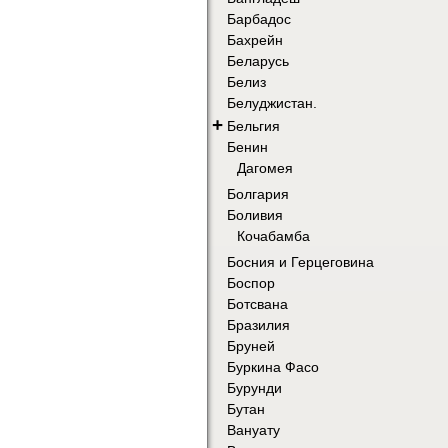
Барбадос
Бахрейн
Беларусь
Белиз
Белуджистан.
+
Бельгия
Бенин
Дагомея
Болгария
Боливия
Кочабамба
Босния и Герцеговина
Боспор
Ботсвана
Бразилия
Бруней
Буркина Фасо
Бурунди
Бутан
Вануату