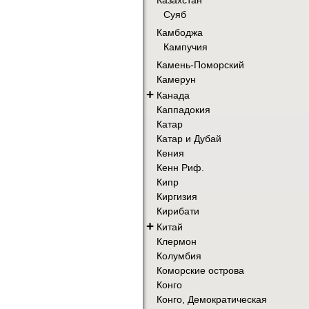
Суяб
Камбоджа
Кампучия
Камень-Поморский
Камерун
+
Канада
Каппадокия
Катар
Катар и Дубай
Кения
Кенн Риф.
Кипр
Киргизия
Кирибати
+
Китай
Клермон
Колумбия
Коморские острова
Конго
Конго, Демократическая