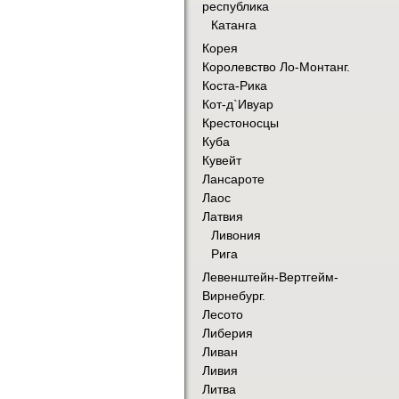
республика
Катанга
Корея
Королевство Ло-Монтанг.
Коста-Рика
Кот-д`Ивуар
Крестоносцы
Куба
Кувейт
Лансароте
Лаос
Латвия
Ливония
Рига
Левенштейн-Вертгейм-
Вирнебург.
Лесото
Либерия
Ливан
Ливия
Литва