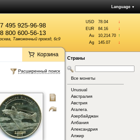
Language
▼
↓
USD
78.04
7 495 925-96-98
↓
EUR
84.16
8 800 600-56-13
↑
Au
10,214.70
осква, Таможенный проезд, 6с9
↓
Ag
145.07
Корзина
Страны
Расширенный поиск
Все монеты
Unusual
Австралия
Австрия
Агалега.
Азербайджан
Албания
Александрия
Алжир