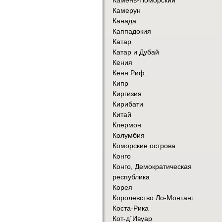
Камерун
Канада
Каппадокия
Катар
Катар и Дубай
Кения
Кенн Риф.
Кипр
Киргизия
Кирибати
Китай
Клермон
Колумбия
Коморские острова
Конго
Конго, Демократическая
республика
Корея
Королевство Ло-Монтанг.
Коста-Рика
Кот-д`Ивуар