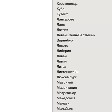
Крестоносцы
Куба
Кувейт
Лансароте
Лаос
Латвия
Левенштейн-Вертгейм-
Вирнебург.
Лесото
Либерия
Ливан
Ливия
Литва
Лихтенштейн
Люксембург
Маврикий
Мавритания
Мадагаскар
Македония
Малави
Малайзия