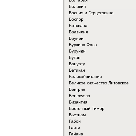
Боливия
Босния и Герцеговина
Боспор
Ботсвана
Бразилия
Бруней
Буркина Фасо
Бурунди
Бутан
Вануату
Ватикан
Великобритания
Великое княжество Литовское
Венгрия
Венесуэла
Византия
Восточный Тимор
Вьетнам
Габон
Гаити
Гайана