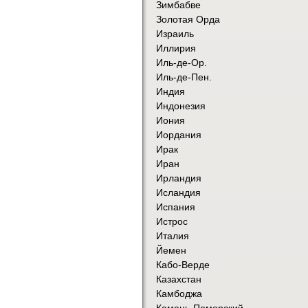
Зимбабве
Золотая Орда
Израиль
Иллирия
Иль-де-Ор.
Иль-де-Пен.
Индия
Индонезия
Иония
Иордания
Ирак
Иран
Ирландия
Исландия
Испания
Истрос
Италия
Йемен
Кабо-Верде
Казахстан
Камбоджа
Камень-Поморский