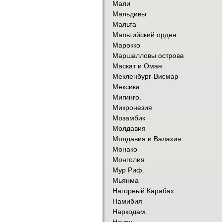
Мали
Мальдивы
Мальта
Мальтийский орден
Марокко
Маршалловы острова
Маскат и Оман
Мекленбург-Висмар
Мексика
Мигинго.
Микронезия
Мозамбик
Молдавия
Молдавия и Валахия
Монако
Монголия
Мур Риф.
Мьянма
Нагорный Карабах
Намибия
Наркодам.
Науру