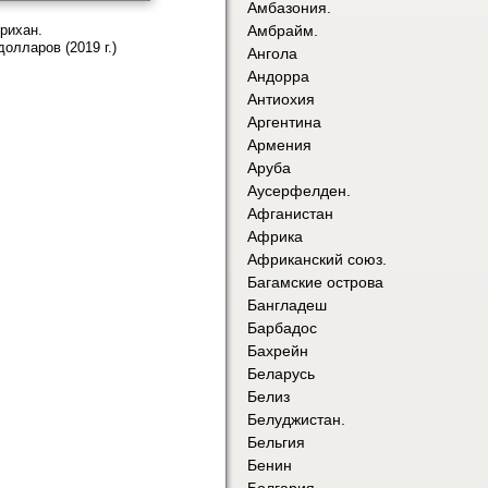
Амбазония.
рихан.
Амбрайм.
долларов (2019 г.)
Ангола
Андорра
Антиохия
Аргентина
Армения
Аруба
Аусерфелден.
Афганистан
Африка
Африканский союз.
Багамские острова
Бангладеш
Барбадос
Бахрейн
Беларусь
Белиз
Белуджистан.
Бельгия
Бенин
Болгария