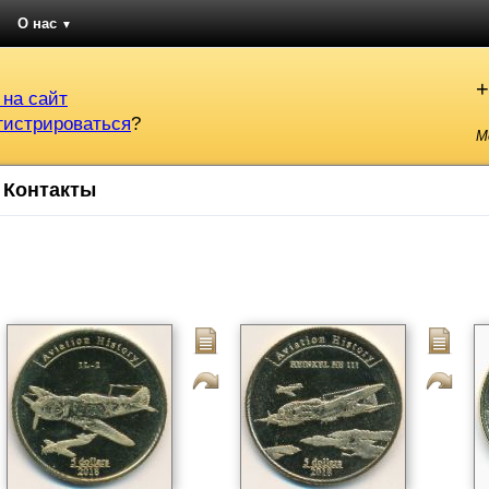
О нас
▼
+
 на сайт
гистрироваться
?
М
Контакты