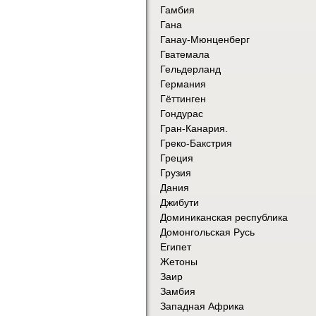
Гамбия
Гана
Ганау-Мюнценберг
Гватемала
Гельдерланд
Германия
Гёттинген
Гондурас
Гран-Канария.
Греко-Бакстрия
Греция
Грузия
Дания
Джибути
Доминиканская республика
Домонгольская Русь
Египет
Жетоны
Заир
Замбия
Западная Африка