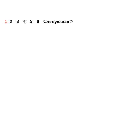
1
2
3
4
5
6
Следующая >