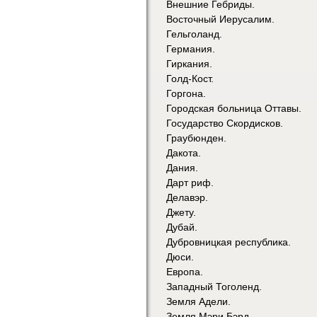
Внешние Гебриды.
Восточный Иерусалим.
Гельголанд.
Германия.
Гиркания.
Голд-Кост.
Горгона.
Городская больница Оттавы.
Государство Скордисков.
Граубюнден.
Дакота.
Дания.
Дарт риф.
Делавэр.
Джету.
Дубай.
Дубровницкая республика.
Дюси.
Европа.
Западный Тоголенд.
Земля Адели.
Земля Мэри Бэрд.