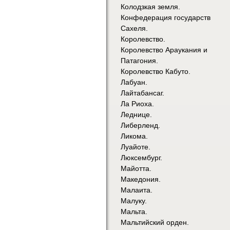
Колодзкая земля.
Конфедерация государств
Сахеля.
Королевство.
Королевство Араукания и
Патагония.
Королевство Кабуто.
Лабуан.
Лайтабансаг.
Ла Риоха.
Леднице.
Либерленд.
Ликома.
Луайоте.
Люксембург.
Майотта.
Македония.
Малаита.
Малуку.
Мальта.
Мальтийский орден.