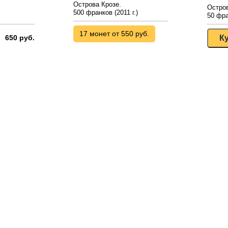
Острова Крозе.
Остров
500 франков (2011 г.)
50 фра
17 монет от 550 руб.
650 руб.