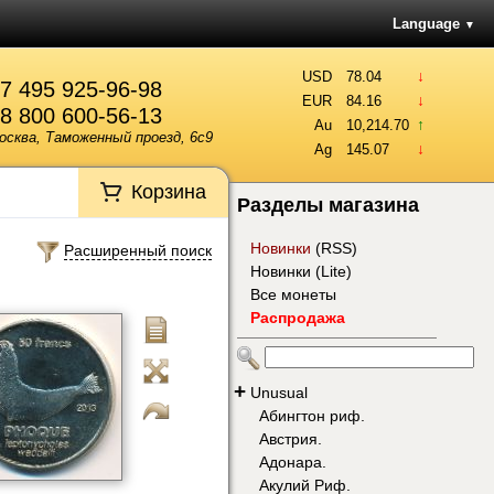
Language
▼
↓
USD
78.04
7 495 925-96-98
↓
EUR
84.16
8 800 600-56-13
↑
Au
10,214.70
осква, Таможенный проезд, 6с9
↓
Ag
145.07
Корзина
Разделы магазина
Новинки
(
RSS
)
Расширенный поиск
Новинки (Lite)
Все монеты
Распродажа
+
Unusual
Абингтон риф.
Австрия.
Адонара.
Акулий Риф.