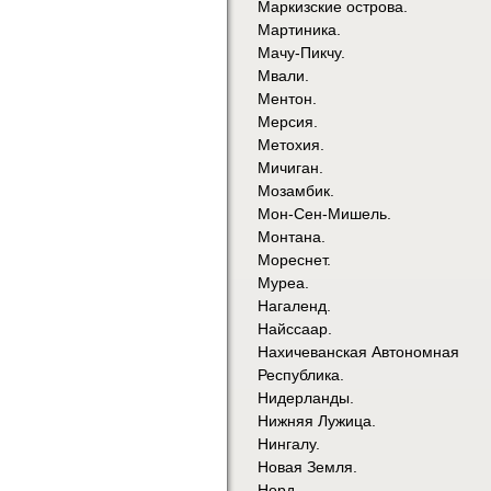
Маркизские острова.
Мартиника.
Мачу-Пикчу.
Мвали.
Ментон.
Мерсия.
Метохия.
Мичиган.
Мозамбик.
Мон-Сен-Мишель.
Монтана.
Мореснет.
Муреа.
Нагаленд.
Найссаар.
Нахичеванская Автономная
Республика.
Нидерланды.
Нижняя Лужица.
Нингалу.
Новая Земля.
Норд.