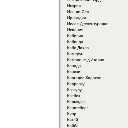
Икария.
Иль-де-Сен.
Ирландия.
Ислас-Десвентурадас.
Испания.
Кабилия.
Кабинда.
Кабо Дахла.
Камерун.
Кампионе-д’Италия.
Канада.
Канаки.
Каргадос-Карахос.
Карриаку.
Квазулу.
Квебек.
Кермадек.
Кёнигсберг.
Кипр.
Китай.
Койба.