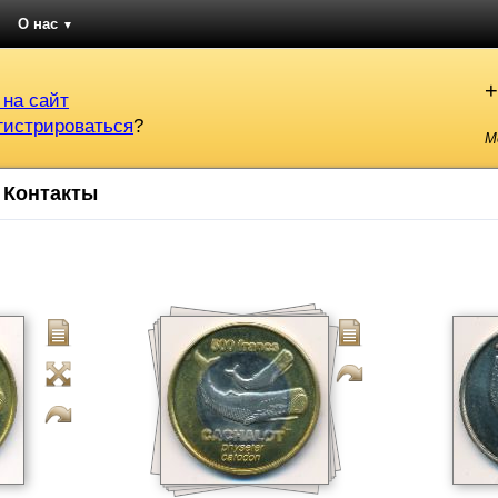
О нас
▼
+
 на сайт
гистрироваться
?
М
Контакты