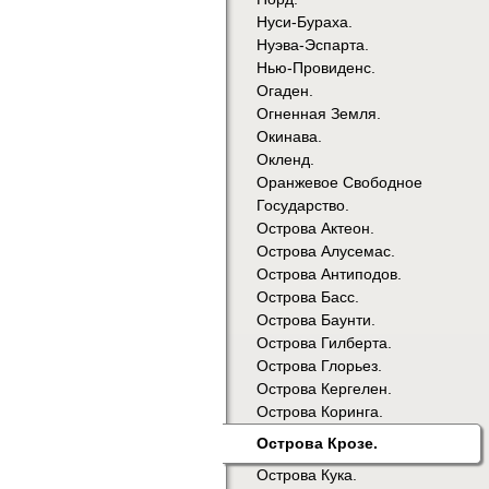
Нуси-Бураха.
Нуэва-Эспарта.
Нью-Провиденс.
Огаден.
Огненная Земля.
Окинава.
Окленд.
Оранжевое Свободное
Государство.
Острова Актеон.
Острова Алусемас.
Острова Антиподов.
Острова Басс.
Острова Баунти.
Острова Гилберта.
Острова Глорьез.
Острова Кергелен.
Острова Коринга.
Острова Крозе.
Острова Кука.