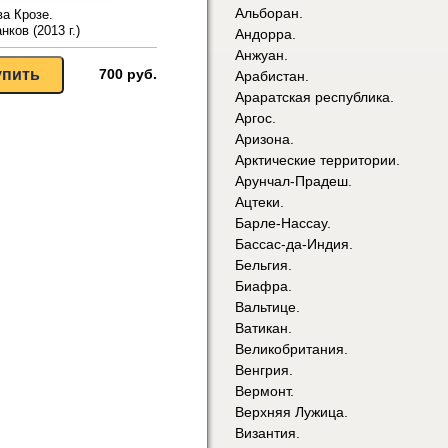
Альборан.
а Крозе.
нков (2013 г.)
Андорра.
Анжуан.
700 руб.
Арабистан.
Араратская республика.
Аргос.
Аризона.
Арктические территории.
Арунчал-Прадеш.
Ацтеки.
Барле-Нассау.
Бассас-да-Индия.
Бельгия.
Биафра.
Вальтице.
Ватикан.
Великобритания.
Венгрия.
Вермонт.
Верхняя Лужица.
Византия.