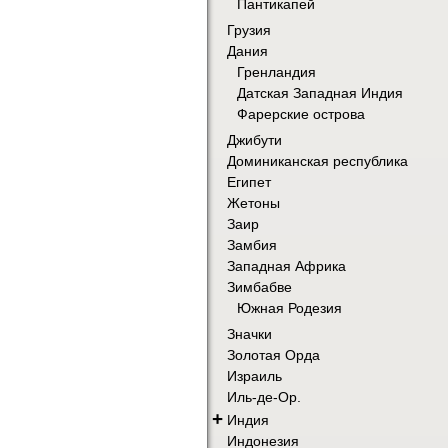
Пантикапей
Грузия
Дания
Гренландия
Датская Западная Индия
Фарерские острова
Джибути
Доминиканская республика
Египет
Жетоны
Заир
Замбия
Западная Африка
Зимбабве
Южная Родезия
Значки
Золотая Орда
Израиль
Иль-де-Ор.
+
Индия
Индонезия