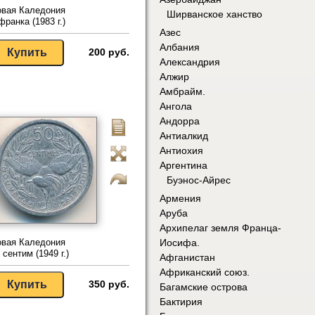
овая Каледония
Ширванское ханство
франка (1983 г.)
Азес
Албания
200 руб.
Александрия
Алжир
Амбрайм.
Ангола
Андорра
Антиалкид
Антиохия
Аргентина
Буэнос-Айрес
Армения
Аруба
Архипелаг земля Франца-
овая Каледония
Иосифа.
 сентим (1949 г.)
Афганистан
Африканский союз.
350 руб.
Багамские острова
Бактирия