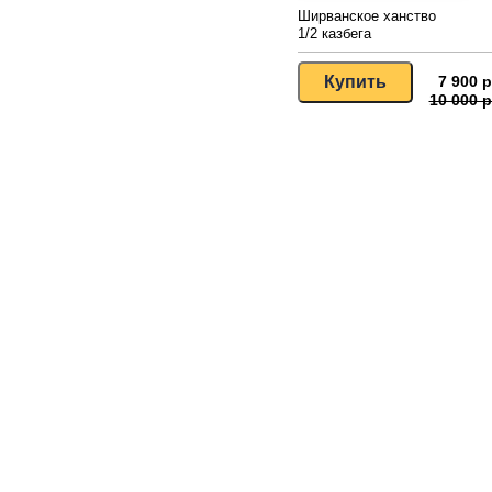
Ширванское ханство
1/2 казбега
7 900 р
10 000 р