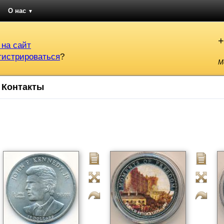
О нас
▼
+
 на сайт
гистрироваться
?
М
Контакты