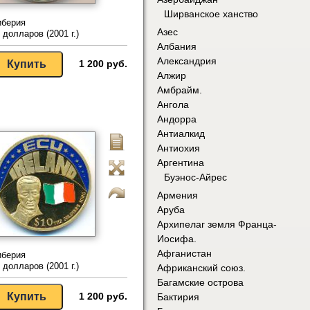
Ширванское ханство
иберия
Азес
 долларов (2001 г.)
Албания
Александрия
1 200 руб.
Алжир
Амбрайм.
Ангола
Андорра
Антиалкид
Антиохия
Аргентина
Буэнос-Айрес
Армения
Аруба
Архипелаг земля Франца-
Иосифа.
Афганистан
иберия
 долларов (2001 г.)
Африканский союз.
Багамские острова
1 200 руб.
Бактирия