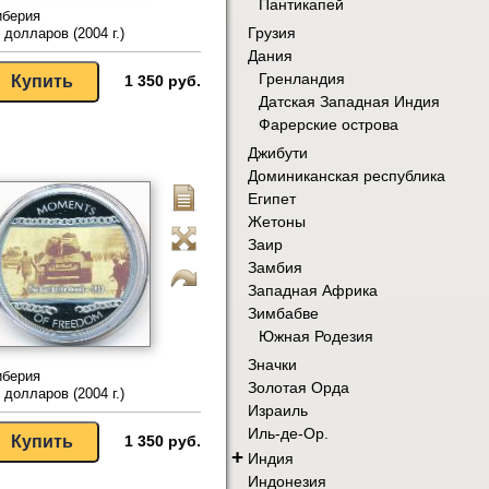
Пантикапей
иберия
Грузия
 долларов (2004 г.)
Дания
Гренландия
1 350 руб.
Датская Западная Индия
Фарерские острова
Джибути
Доминиканская республика
Египет
Жетоны
Заир
Замбия
Западная Африка
Зимбабве
Южная Родезия
Значки
иберия
Золотая Орда
 долларов (2004 г.)
Израиль
Иль-де-Ор.
1 350 руб.
+
Индия
Индонезия