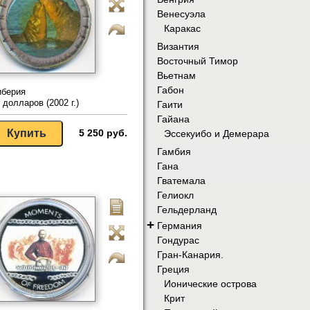
Венесуэла
Каракас
Византия
Восточный Тимор
Вьетнам
Габон
иберия
 долларов (2002 г.)
Гаити
Гайана
5 250 руб.
Эссекуибо и Демерара
Гамбия
Гана
Гватемала
Гелиокл
Гельдерланд
+
Германия
Гондурас
Гран-Канария.
Греция
Ионические острова
Крит