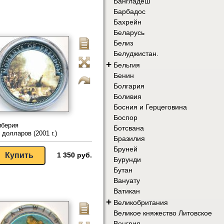
Бангладеш
Барбадос
Бахрейн
Беларусь
Белиз
Белуджистан.
+
Бельгия
Бенин
Болгария
Боливия
Босния и Герцеговина
Боспор
иберия
Ботсвана
 долларов (2001 г.)
Бразилия
Бруней
1 350 руб.
Бурунди
Бутан
Вануату
Ватикан
+
Великобритания
Великое княжество Литовское
Венгрия