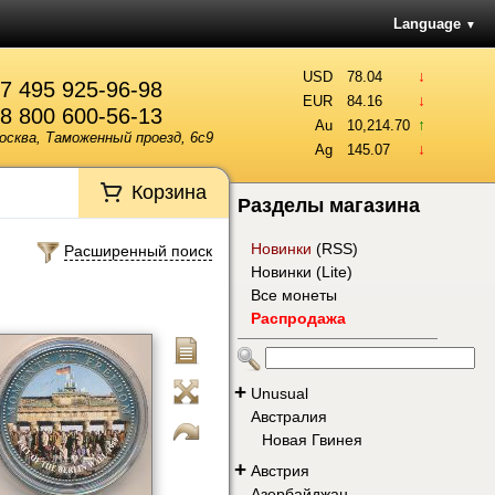
Language
▼
↓
USD
78.04
7 495 925-96-98
↓
EUR
84.16
8 800 600-56-13
↑
Au
10,214.70
осква, Таможенный проезд, 6с9
↓
Ag
145.07
Корзина
Разделы магазина
Новинки
(
RSS
)
Расширенный поиск
Новинки (Lite)
Все монеты
Распродажа
+
Unusual
Австралия
Новая Гвинея
+
Австрия
Азербайджан