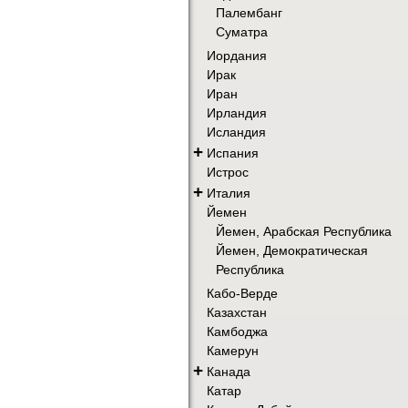
Палембанг
Суматра
Иордания
Ирак
Иран
Ирландия
Исландия
+
Испания
Истрос
+
Италия
Йемен
Йемен, Арабская Республика
Йемен, Демократическая
Республика
Кабо-Верде
Казахстан
Камбоджа
Камерун
+
Канада
Катар