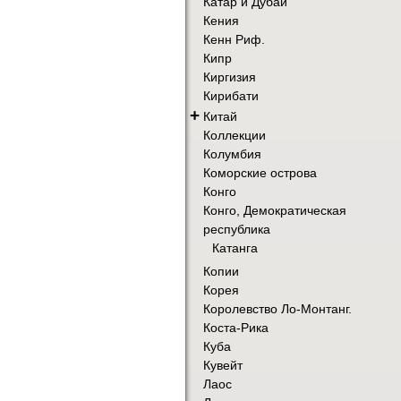
Катар и Дубай
Кения
Кенн Риф.
Кипр
Киргизия
Кирибати
+
Китай
Коллекции
Колумбия
Коморские острова
Конго
Конго, Демократическая
республика
Катанга
Копии
Корея
Королевство Ло-Монтанг.
Коста-Рика
Куба
Кувейт
Лаос