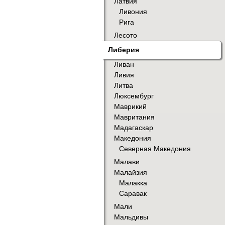
Латвия
Ливония
Рига
Лесото
Либерия
Ливан
Ливия
Литва
Люксембург
Маврикий
Мавритания
Мадагаскар
Македония
Северная Македония
Малави
Малайзия
Малакка
Саравак
Мали
Мальдивы