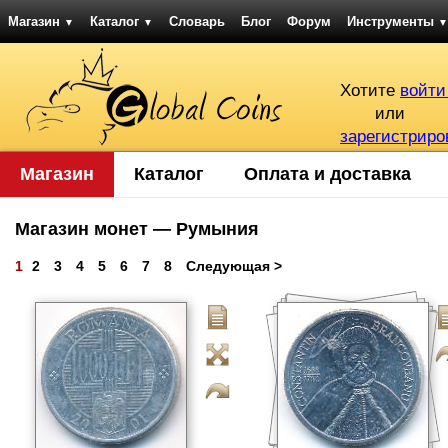
Магазин
Каталог
Словарь
Блог
Форум
Инструменты
▼
▼
▼
Хотите
войти
или
зарегистриро
Магазин
Каталог
Оплата и доставка
Магазин монет — Румыния
1
2
3
4
5
6
7
8
Следующая >