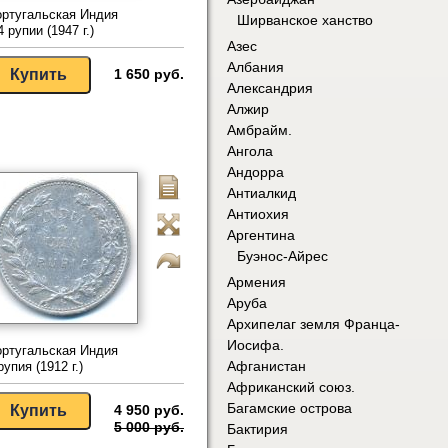
ртугальская Индия
Ширванское ханство
4 рупии (1947 г.)
Азес
Албания
1 650 руб.
Александрия
Алжир
Амбрайм.
Ангола
Андорра
Антиалкид
Антиохия
Аргентина
Буэнос-Айрес
Армения
Аруба
Архипелаг земля Франца-
Иосифа.
ртугальская Индия
Афганистан
рупия (1912 г.)
Африканский союз.
Багамские острова
4 950 руб.
5 000 руб.
Бактирия