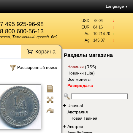
Language
▼
↓
USD
78.04
7 495 925-96-98
↓
EUR
84.16
8 800 600-56-13
↑
Au
10,214.70
осква, Таможенный проезд, 6с9
↓
Ag
145.07
Корзина
Разделы магазина
Новинки
(
RSS
)
Расширенный поиск
Новинки (Lite)
Все монеты
Распродажа
+
Unusual
Австралия
Новая Гвинея
+
Австрия
Азербайджан