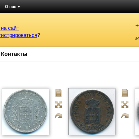
О нас
▼
+
 на сайт
гистрироваться
?
М
Контакты