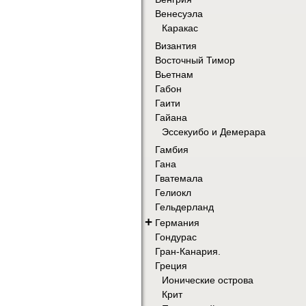
Венесуэла
Каракас
Византия
Восточный Тимор
Вьетнам
Габон
Гаити
Гайана
Эссекуибо и Демерара
Гамбия
Гана
Гватемала
Гелиокл
Гельдерланд
+
Германия
Гондурас
Гран-Канария.
Греция
Ионические острова
Крит