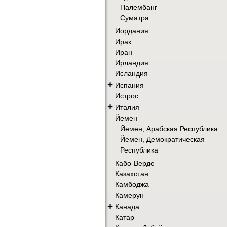
Палембанг
Суматра
Иордания
Ирак
Иран
Ирландия
Исландия
+
Испания
Истрос
+
Италия
Йемен
Йемен, Арабская Республика
Йемен, Демократическая
Республика
Кабо-Верде
Казахстан
Камбоджа
Камерун
+
Канада
Катар