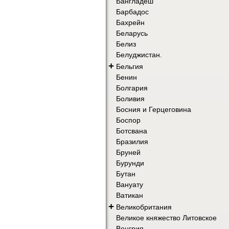
Бангладеш
Барбадос
Бахрейн
Беларусь
Белиз
Белуджистан.
+
Бельгия
Бенин
Болгария
Боливия
Босния и Герцеговина
Боспор
Ботсвана
Бразилия
Бруней
Бурунди
Бутан
Вануату
Ватикан
+
Великобритания
Великое княжество Литовское
Венгрия