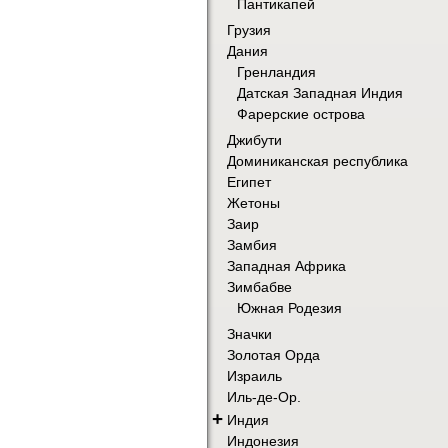
Пантикапей
Грузия
Дания
Гренландия
Датская Западная Индия
Фарерские острова
Джибути
Доминиканская республика
Египет
Жетоны
Заир
Замбия
Западная Африка
Зимбабве
Южная Родезия
Значки
Золотая Орда
Израиль
Иль-де-Ор.
+
Индия
Индонезия