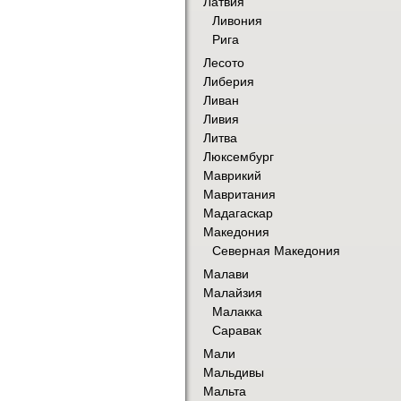
Латвия
Ливония
Рига
Лесото
Либерия
Ливан
Ливия
Литва
Люксембург
Маврикий
Мавритания
Мадагаскар
Македония
Северная Македония
Малави
Малайзия
Малакка
Саравак
Мали
Мальдивы
Мальта