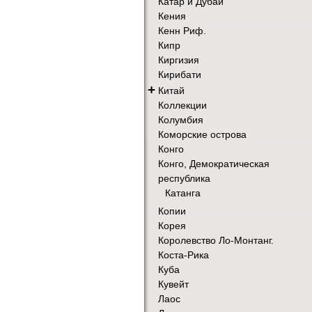
Катар и Дубай
Кения
Кенн Риф.
Кипр
Киргизия
Кирибати
+
Китай
Коллекции
Колумбия
Коморские острова
Конго
Конго, Демократическая
республика
Катанга
Копии
Корея
Королевство Ло-Монтанг.
Коста-Рика
Куба
Кувейт
Лаос