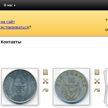
О нас
▼
+
 на сайт
гистрироваться
?
М
Контакты