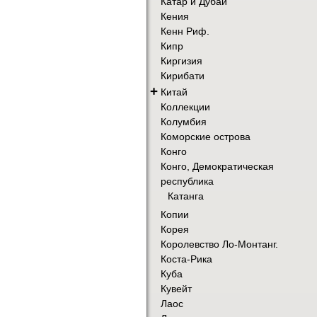
Катар и Дубай
Кения
Кенн Риф.
Кипр
Киргизия
Кирибати
+
Китай
Коллекции
Колумбия
Коморские острова
Конго
Конго, Демократическая
республика
Катанга
Копии
Корея
Королевство Ло-Монтанг.
Коста-Рика
Куба
Кувейт
Лаос