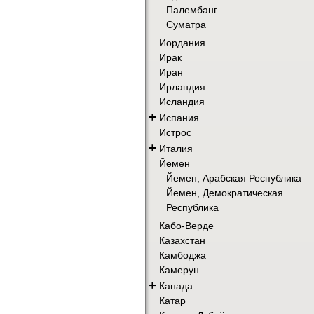
Палембанг
Суматра
Иордания
Ирак
Иран
Ирландия
Исландия
+
Испания
Истрос
+
Италия
Йемен
Йемен, Арабская Республика
Йемен, Демократическая
Республика
Кабо-Верде
Казахстан
Камбоджа
Камерун
+
Канада
Катар