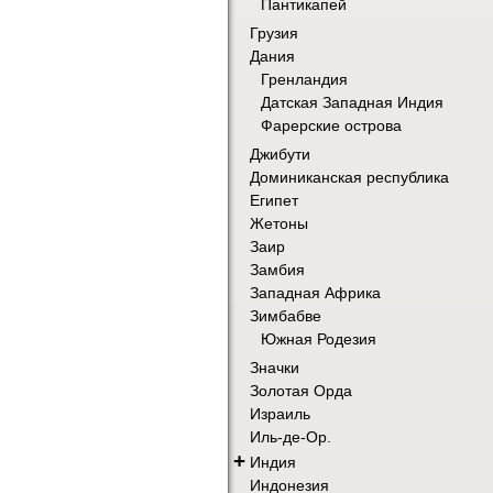
Пантикапей
Грузия
Дания
Гренландия
Датская Западная Индия
Фарерские острова
Джибути
Доминиканская республика
Египет
Жетоны
Заир
Замбия
Западная Африка
Зимбабве
Южная Родезия
Значки
Золотая Орда
Израиль
Иль-де-Ор.
+
Индия
Индонезия