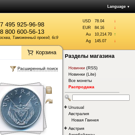
Language
▼
↓
USD
78.04
7 495 925-96-98
↓
EUR
84.16
8 800 600-56-13
↑
Au
10,214.70
осква, Таможенный проезд, 6с9
↓
Ag
145.07
Корзина
Разделы магазина
Новинки
(
RSS
)
Расширенный поиск
Новинки (Lite)
Все монеты
Распродажа
+
Unusual
Австралия
Новая Гвинея
+
Австрия
Азербайджан