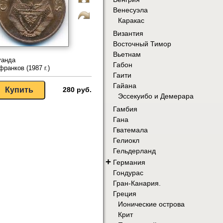
Венесуэла
Каракас
Византия
Восточный Тимор
Вьетнам
уанда
Габон
франков (1987 г.)
Гаити
Гайана
280 руб.
Эссекуибо и Демерара
Гамбия
Гана
Гватемала
Гелиокл
Гельдерланд
+
Германия
Гондурас
Гран-Канария.
Греция
Ионические острова
Крит