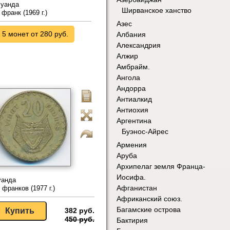
уанда
Ширванское ханство
 франк (1969 г.)
Азес
5 монет от 280 руб.
Албания
Александрия
Алжир
Амбрайм.
Ангола
Андорра
Антиалкид
Антиохия
Аргентина
Буэнос-Айрес
Армения
Аруба
Архипелаг земля Франца-
Иосифа.
уанда
Афганистан
 франков (1977 г.)
Африканский союз.
Багамские острова
382 руб.
450 руб.
Бактирия