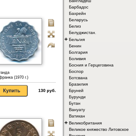
Бангладеш
Барбадос
Бахрейн
Беларусь
Белиз
Белуджистан.
+
Бельгия
Бенин
Болгария
Боливия
Босния и Герцеговина
Боспор
уанда
франка (1970 г.)
Ботсвана
Бразилия
130 руб.
Бруней
Бурунди
Бутан
Вануату
Ватикан
+
Великобритания
Великое княжество Литовское
Венгрия