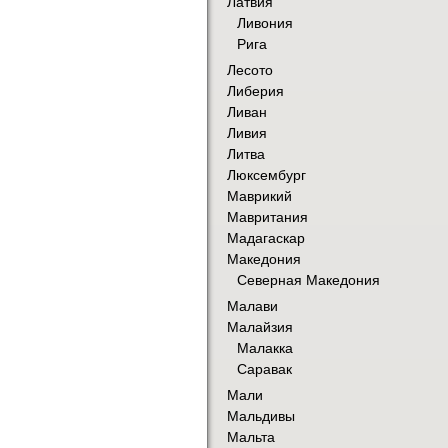
Латвия
Ливония
Рига
Лесото
Либерия
Ливан
Ливия
Литва
Люксембург
Маврикий
Мавритания
Мадагаскар
Македония
Северная Македония
Малави
Малайзия
Малакка
Саравак
Мали
Мальдивы
Мальта