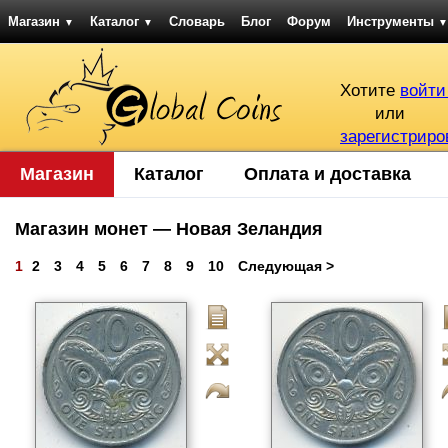
Магазин
Каталог
Словарь
Блог
Форум
Инструменты
▼
▼
▼
Хотите
войти
или
зарегистриро
Магазин
Каталог
Оплата и доставка
Магазин монет — Новая Зеландия
1
2
3
4
5
6
7
8
9
10
Следующая >