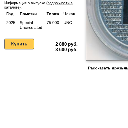
Информация о выпуске (
подробности в
каталоге
):
Год
Пометки
Тираж
Чекан
2025
Special
75 000
UNC
Uncirculated
2 880 руб.
3 600 руб.
Рассказать друзьям