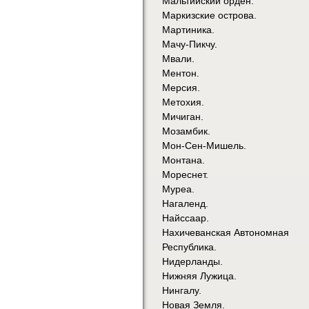
Мальтийский орден.
Маркизские острова.
Мартиника.
Мачу-Пикчу.
Мвали.
Ментон.
Мерсия.
Метохия.
Мичиган.
Мозамбик.
Мон-Сен-Мишель.
Монтана.
Мореснет.
Муреа.
Нагаленд.
Найссаар.
Нахичеванская Автономная
Республика.
Нидерланды.
Нижняя Лужица.
Нингалу.
Новая Земля.