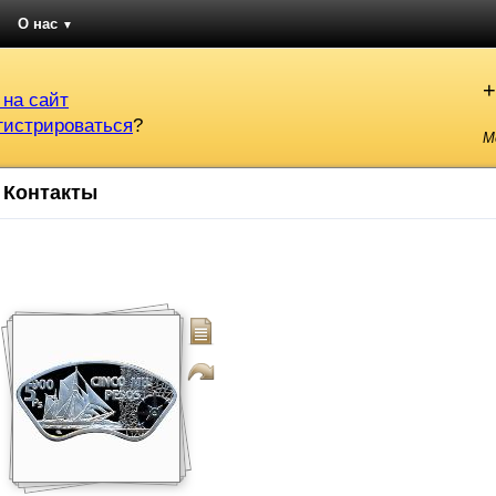
О нас
▼
+
 на сайт
гистрироваться
?
М
Контакты