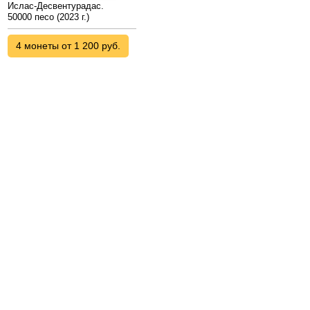
Ислас-Десвентурадас.
50000 песо (2023 г.)
4 монеты от 1 200 руб.