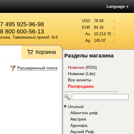
Language
▼
↓
USD
78.04
7 495 925-96-98
↓
EUR
84.16
8 800 600-56-13
↑
Au
10,214.70
осква, Таможенный проезд, 6с9
↓
Ag
145.07
Корзина
Разделы магазина
Новинки
(
RSS
)
Расширенный поиск
Новинки (Lite)
Все монеты
Распродажа
+
Unusual
Абингтон риф.
Австрия.
Адонара.
Акулий Риф.