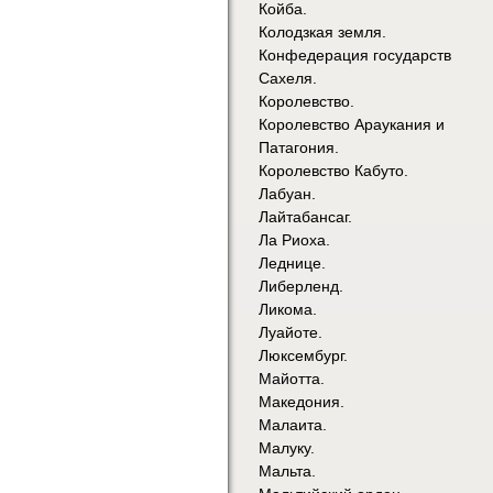
Койба.
Колодзкая земля.
Конфедерация государств
Сахеля.
Королевство.
Королевство Араукания и
Патагония.
Королевство Кабуто.
Лабуан.
Лайтабансаг.
Ла Риоха.
Леднице.
Либерленд.
Ликома.
Луайоте.
Люксембург.
Майотта.
Македония.
Малаита.
Малуку.
Мальта.