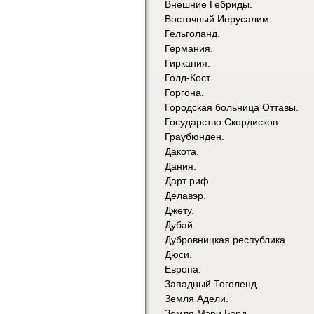
Внешние Гебриды.
Восточный Иерусалим.
Гельголанд.
Германия.
Гиркания.
Голд-Кост.
Горгона.
Городская больница Оттавы.
Государство Скордисков.
Граубюнден.
Дакота.
Дания.
Дарт риф.
Делавэр.
Джету.
Дубай.
Дубровницкая республика.
Дюси.
Европа.
Западный Тоголенд.
Земля Адели.
Земля Мэри Бэрд.