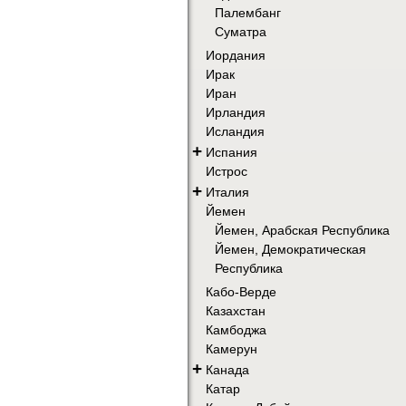
Палембанг
Суматра
Иордания
Ирак
Иран
Ирландия
Исландия
+
Испания
Истрос
+
Италия
Йемен
Йемен, Арабская Республика
Йемен, Демократическая
Республика
Кабо-Верде
Казахстан
Камбоджа
Камерун
+
Канада
Катар