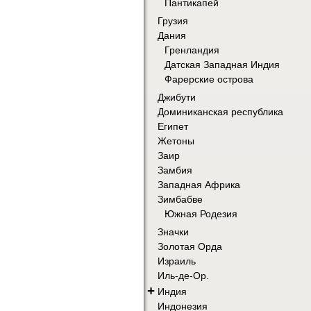
Пантикапей
Грузия
Дания
Гренландия
Датская Западная Индия
Фарерские острова
Джибути
Доминиканская республика
Египет
Жетоны
Заир
Замбия
Западная Африка
Зимбабве
Южная Родезия
Значки
Золотая Орда
Израиль
Иль-де-Ор.
+
Индия
Индонезия