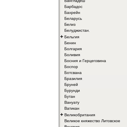
Бангладеш
Барбадос
Бахрейн
Беларусь
Белиз
Белуджистан.
+
Бельгия
Бенин
Болгария
Боливия
Босния и Герцеговина
Боспор
Ботсвана
Бразилия
Бруней
Бурунди
Бутан
Вануату
Ватикан
+
Великобритания
Великое княжество Литовское
Венгрия