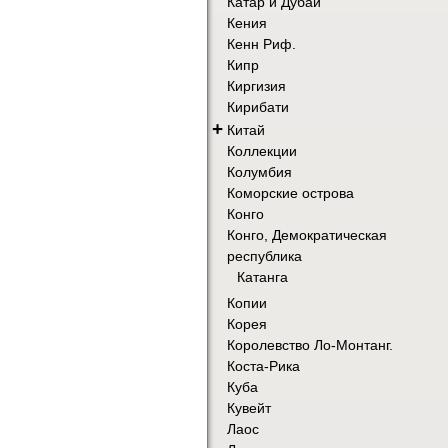
Катар и Дубай
Кения
Кенн Риф.
Кипр
Киргизия
Кирибати
+
Китай
Коллекции
Колумбия
Коморские острова
Конго
Конго, Демократическая
республика
Катанга
Копии
Корея
Королевство Ло-Монтанг.
Коста-Рика
Куба
Кувейт
Лаос