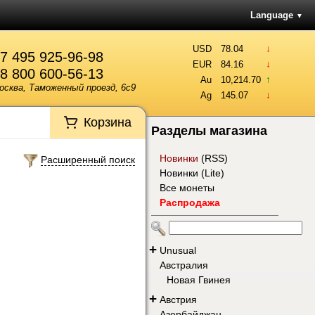
Language
▼
↓
USD
78.04
7 495 925-96-98
↓
EUR
84.16
8 800 600-56-13
↑
Au
10,214.70
осква, Таможенный проезд, 6с9
↓
Ag
145.07
Корзина
Разделы магазина
Новинки
(
RSS
)
Расширенный поиск
Новинки (Lite)
Все монеты
Распродажа
+
Unusual
Австралия
Новая Гвинея
+
Австрия
Азербайджан