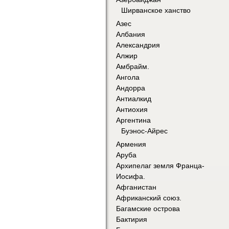
Ширванское ханство
Азес
Албания
Александрия
Алжир
Амбрайм.
Ангола
Андорра
Антиалкид
Антиохия
Аргентина
Буэнос-Айрес
Армения
Аруба
Архипелаг земля Франца-
Иосифа.
Афганистан
Африканский союз.
Багамские острова
Бактирия