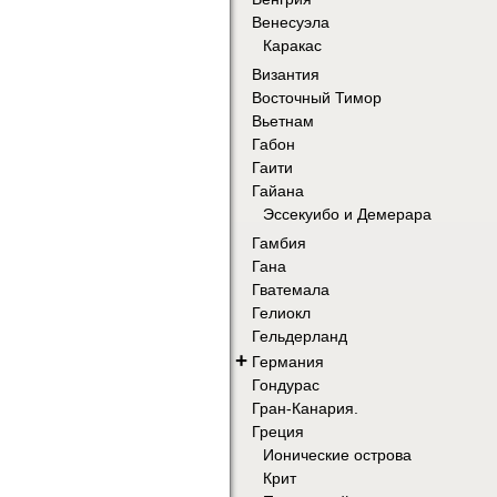
Венесуэла
Каракас
Византия
Восточный Тимор
Вьетнам
Габон
Гаити
Гайана
Эссекуибо и Демерара
Гамбия
Гана
Гватемала
Гелиокл
Гельдерланд
+
Германия
Гондурас
Гран-Канария.
Греция
Ионические острова
Крит