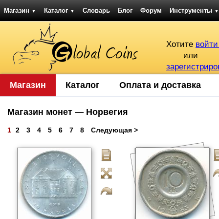
Магазин
Каталог
Словарь
Блог
Форум
Инструменты
▼
▼
▼
Хотите
войти
или
зарегистриро
Магазин
Каталог
Оплата и доставка
Магазин монет — Норвегия
1
2
3
4
5
6
7
8
Следующая >