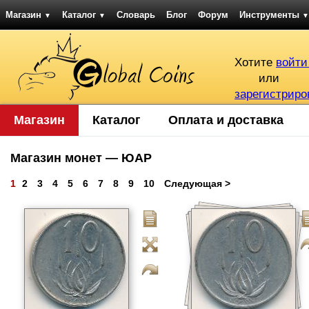
Магазин
Каталог
Словарь
Блог
Форум
Инструменты
▼
▼
▼
Хотите
войти
или
зарегистриро
Магазин
Каталог
Оплата и доставка
Магазин монет — ЮАР
1
2
3
4
5
6
7
8
9
10
Следующая >