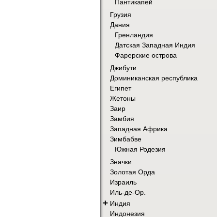
Пантикапей
Грузия
Дания
Гренландия
Датская Западная Индия
Фарерские острова
Джибути
Доминиканская республика
Египет
Жетоны
Заир
Замбия
Западная Африка
Зимбабве
Южная Родезия
Значки
Золотая Орда
Израиль
Иль-де-Ор.
+
Индия
Индонезия