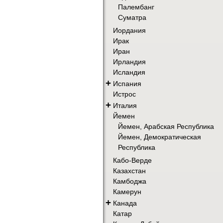
Палембанг
Суматра
Иордания
Ирак
Иран
Ирландия
Исландия
+
Испания
Истрос
+
Италия
Йемен
Йемен, Арабская Республика
Йемен, Демократическая
Республика
Кабо-Верде
Казахстан
Камбоджа
Камерун
+
Канада
Катар