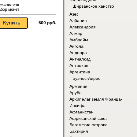
омалиленд
Ширванское ханство
бор монет
Азес
Албания
600 руб.
Александрия
Алжир
Амбрайм.
Ангола
Андорра
Антиалкид
Антиохия
Аргентина
Буэнос-Айрес
Армения
Аруба
Архипелаг земля Франца-
Иосифа.
Афганистан
Африканский союз.
Багамские острова
Бактирия