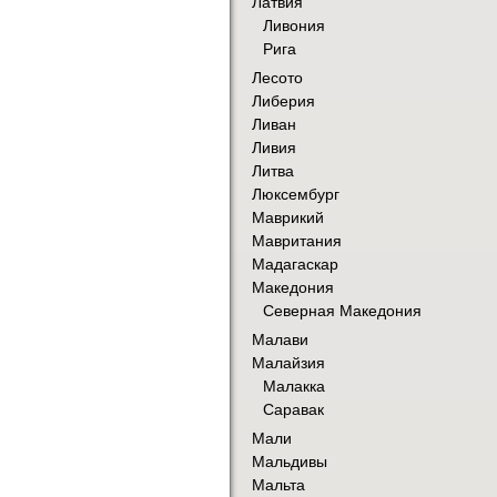
Латвия
Ливония
Рига
Лесото
Либерия
Ливан
Ливия
Литва
Люксембург
Маврикий
Мавритания
Мадагаскар
Македония
Северная Македония
Малави
Малайзия
Малакка
Саравак
Мали
Мальдивы
Мальта