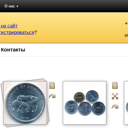
О нас
▼
+
 на сайт
гистрироваться
?
М
Контакты