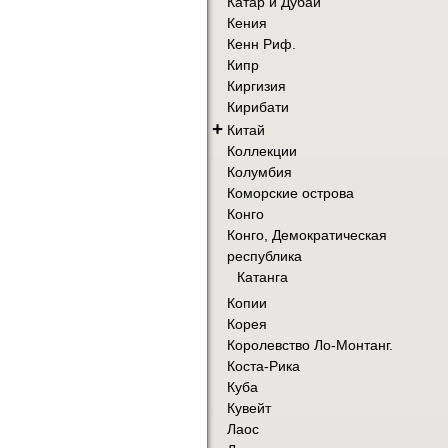
Катар и Дубай
Кения
Кенн Риф.
Кипр
Киргизия
Кирибати
+
Китай
Коллекции
Колумбия
Коморские острова
Конго
Конго, Демократическая
республика
Катанга
Копии
Корея
Королевство Ло-Монтанг.
Коста-Рика
Куба
Кувейт
Лаос