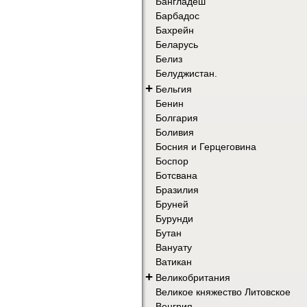
Бангладеш
Барбадос
Бахрейн
Беларусь
Белиз
Белуджистан.
+
Бельгия
Бенин
Болгария
Боливия
Босния и Герцеговина
Боспор
Ботсвана
Бразилия
Бруней
Бурунди
Бутан
Вануату
Ватикан
+
Великобритания
Великое княжество Литовское
Венгрия