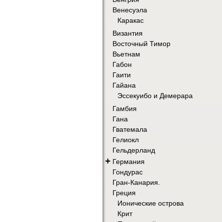
Венесуэла
Каракас
Византия
Восточный Тимор
Вьетнам
Габон
Гаити
Гайана
Эссекуибо и Демерара
Гамбия
Гана
Гватемала
Гелиокл
Гельдерланд
+
Германия
Гондурас
Гран-Канария.
Греция
Ионические острова
Крит