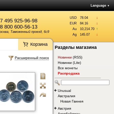
Language
▼
↓
USD
78.04
7 495 925-96-98
↓
EUR
84.16
8 800 600-56-13
↑
Au
10,214.70
осква, Таможенный проезд, 6с9
↓
Ag
145.07
Корзина
Разделы магазина
Новинки
(
RSS
)
Расширенный поиск
Новинки (Lite)
Все монеты
Распродажа
+
Unusual
Австралия
Новая Гвинея
+
Австрия
Азербайджан