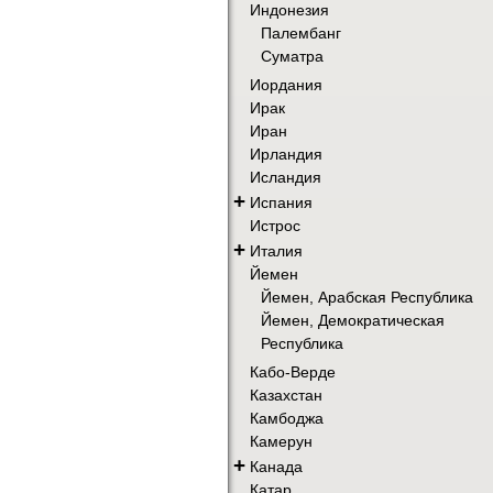
Индонезия
Палембанг
Суматра
Иордания
Ирак
Иран
Ирландия
Исландия
+
Испания
Истрос
+
Италия
Йемен
Йемен, Арабская Республика
Йемен, Демократическая
Республика
Кабо-Верде
Казахстан
Камбоджа
Камерун
+
Канада
Катар