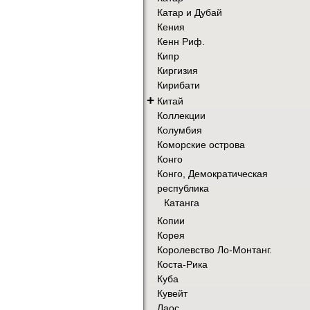
Катар и Дубай
Кения
Кенн Риф.
Кипр
Киргизия
Кирибати
+
Китай
Коллекции
Колумбия
Коморские острова
Конго
Конго, Демократическая
республика
Катанга
Копии
Корея
Королевство Ло-Монтанг.
Коста-Рика
Куба
Кувейт
Лаос