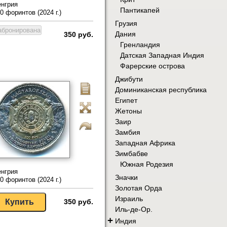
нгрия
Пантикапей
0 форинтов (2024 г.)
Грузия
Дания
350 руб.
Гренландия
Датская Западная Индия
Фарерские острова
Джибути
Доминиканская республика
Египет
Жетоны
Заир
Замбия
Западная Африка
Зимбабве
Южная Родезия
нгрия
Значки
0 форинтов (2024 г.)
Золотая Орда
Израиль
350 руб.
Иль-де-Ор.
+
Индия