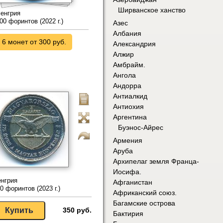
Ширванское ханство
енгрия
00 форинтов (2022 г.)
Азес
Албания
6 монет от 300 руб.
Александрия
Алжир
Амбрайм.
Ангола
Андорра
Антиалкид
Антиохия
Аргентина
Буэнос-Айрес
Армения
Аруба
Архипелаг земля Франца-
Иосифа.
нгрия
Афганистан
0 форинтов (2023 г.)
Африканский союз.
Багамские острова
350 руб.
Бактирия