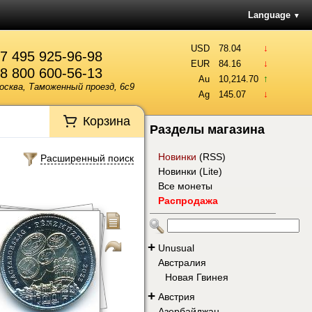
Language
▼
↓
USD
78.04
7 495 925-96-98
↓
EUR
84.16
8 800 600-56-13
↑
Au
10,214.70
осква, Таможенный проезд, 6с9
↓
Ag
145.07
Корзина
Разделы магазина
Новинки
(
RSS
)
Расширенный поиск
Новинки (Lite)
Все монеты
Распродажа
+
Unusual
Австралия
Новая Гвинея
+
Австрия
Азербайджан