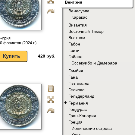
Венгрия
Венесуэла
Каракас
Византия
Восточный Тимор
Вьетнам
нгрия
0 форинтов (2024 г.)
Габон
Гаити
420 руб.
Гайана
Эссекуибо и Демерара
Гамбия
Гана
Гватемала
Гелиокл
Гельдерланд
+
Германия
Гондурас
Гран-Канария.
Греция
Ионические острова
Крит