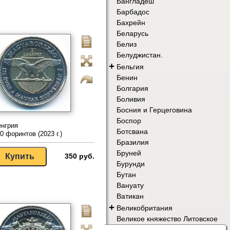
Бангладеш
Барбадос
Бахрейн
Беларусь
Белиз
Белуджистан.
+
Бельгия
Бенин
Болгария
Боливия
Босния и Герцеговина
Боспор
нгрия
Ботсвана
0 форинтов (2023 г.)
Бразилия
Бруней
350 руб.
Бурунди
Бутан
Вануату
Ватикан
+
Великобритания
Великое княжество Литовское