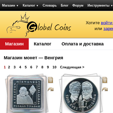
Магазин
Каталог
Словарь
Блог
Форум
Инструменты
▼
▼
▼
Хотите
войти
или
заре
Магазин
Каталог
Оплата и доставка
Магазин монет — Венгрия
1
2
3
4
5
6
7
8
9
10
Следующая >