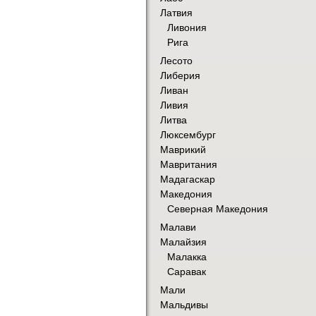
Латвия
Ливония
Рига
Лесото
Либерия
Ливан
Ливия
Литва
Люксембург
Маврикий
Мавритания
Мадагаскар
Македония
Северная Македония
Малави
Малайзия
Малакка
Саравак
Мали
Мальдивы