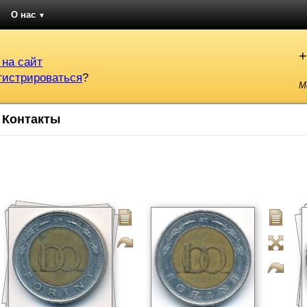
О нас
▼
+
 на сайт
гистрироваться
?
М
Контакты