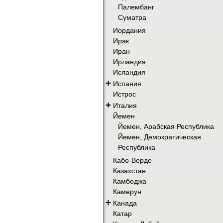
Палембанг
Суматра
Иордания
Ирак
Иран
Ирландия
Исландия
+
Испания
Истрос
+
Италия
Йемен
Йемен, Арабская Республика
Йемен, Демократическая
Республика
Кабо-Верде
Казахстан
Камбоджа
Камерун
+
Канада
Катар