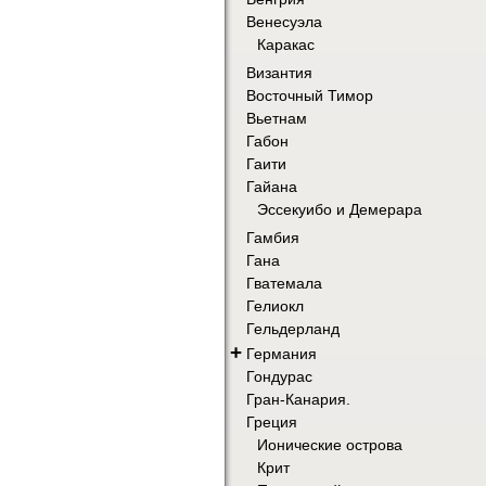
Венесуэла
Каракас
Византия
Восточный Тимор
Вьетнам
Габон
Гаити
Гайана
Эссекуибо и Демерара
Гамбия
Гана
Гватемала
Гелиокл
Гельдерланд
+
Германия
Гондурас
Гран-Канария.
Греция
Ионические острова
Крит