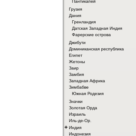
Пантикапей
Грузия
Дания
Гренландия
Датская Западная Индия
Фарерские острова
Джибути
Доминиканская республика
Египет
Жетоны
Заир
Замбия
Западная Африка
Зимбабве
Южная Родезия
Значки
Золотая Орда
Израиль
Иль-де-Ор.
+
Индия
Индонезия