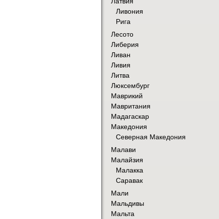
Латвия
Ливония
Рига
Лесото
Либерия
Ливан
Ливия
Литва
Люксембург
Маврикий
Мавритания
Мадагаскар
Македония
Северная Македония
Малави
Малайзия
Малакка
Саравак
Мали
Мальдивы
Мальта