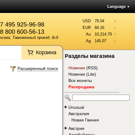
Language
▼
↓
USD
78.04
7 495 925-96-98
↓
EUR
84.16
8 800 600-56-13
↑
Au
10,214.70
осква, Таможенный проезд, 6с9
↓
Ag
145.07
Корзина
Разделы магазина
Новинки
(
RSS
)
Расширенный поиск
Новинки (Lite)
Все монеты
Распродажа
+
Unusual
Австралия
Новая Гвинея
+
Австрия
Азербайджан