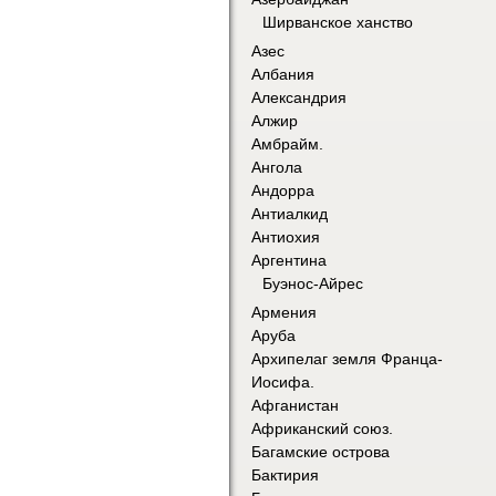
Ширванское ханство
Азес
Албания
Александрия
Алжир
Амбрайм.
Ангола
Андорра
Антиалкид
Антиохия
Аргентина
Буэнос-Айрес
Армения
Аруба
Архипелаг земля Франца-
Иосифа.
Афганистан
Африканский союз.
Багамские острова
Бактирия