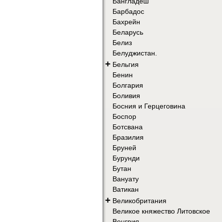
Бангладеш
Барбадос
Бахрейн
Беларусь
Белиз
Белуджистан.
+
Бельгия
Бенин
Болгария
Боливия
Босния и Герцеговина
Боспор
Ботсвана
Бразилия
Бруней
Бурунди
Бутан
Вануату
Ватикан
+
Великобритания
Великое княжество Литовское
Венгрия