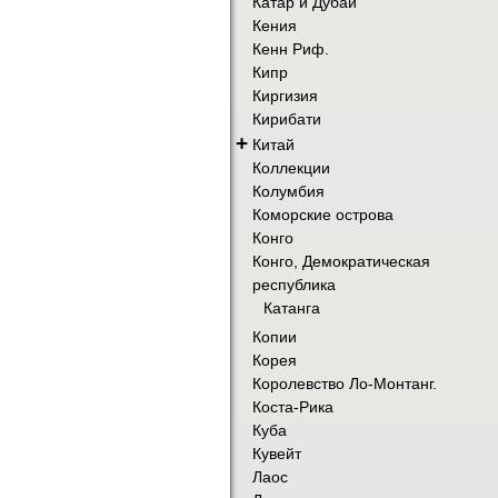
Катар и Дубай
Кения
Кенн Риф.
Кипр
Киргизия
Кирибати
+
Китай
Коллекции
Колумбия
Коморские острова
Конго
Конго, Демократическая
республика
Катанга
Копии
Корея
Королевство Ло-Монтанг.
Коста-Рика
Куба
Кувейт
Лаос