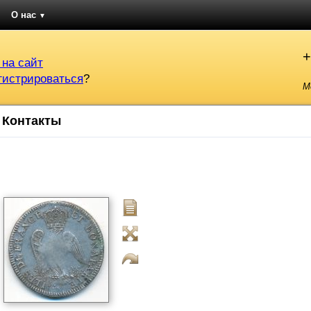
О нас
▼
+
 на сайт
гистрироваться
?
М
Контакты