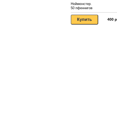
Ноймюнстер.
50 пфеннигов
400 р