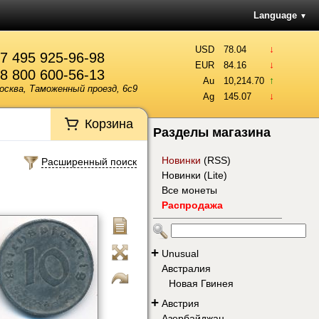
Language
▼
↓
USD
78.04
7 495 925-96-98
↓
EUR
84.16
8 800 600-56-13
↑
Au
10,214.70
осква, Таможенный проезд, 6с9
↓
Ag
145.07
Корзина
Разделы магазина
Новинки
(
RSS
)
Расширенный поиск
Новинки (Lite)
Все монеты
Распродажа
+
Unusual
Австралия
Новая Гвинея
+
Австрия
Азербайджан