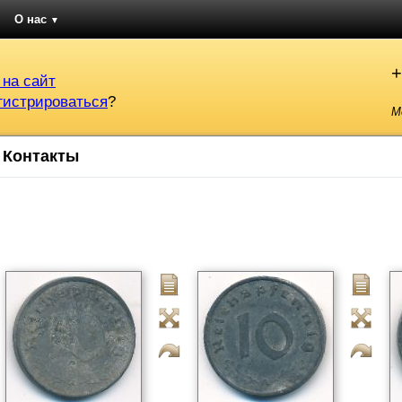
О нас
▼
+
 на сайт
гистрироваться
?
М
Контакты