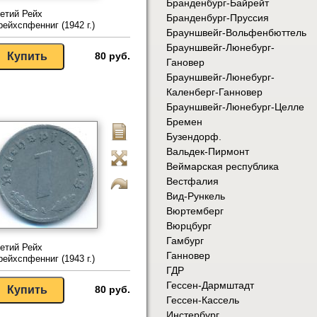
Бранденбург-Байрейт
етий Рейх
Бранденбург-Пруссия
рейхспфенниг (1942 г.)
Брауншвейг-Вольфенбюттель
Брауншвейг-Люнебург-
80 руб.
Гановер
Брауншвейг-Люнебург-
Каленберг-Ганновер
Брауншвейг-Люнебург-Целле
Бремен
Бузендорф.
Вальдек-Пирмонт
Веймарская республика
Вестфалия
Вид-Рункель
Вюртемберг
Вюрцбург
Гамбург
етий Рейх
Ганновер
рейхспфенниг (1943 г.)
ГДР
Гессен-Дармштадт
80 руб.
Гессен-Кассель
Инстербург.