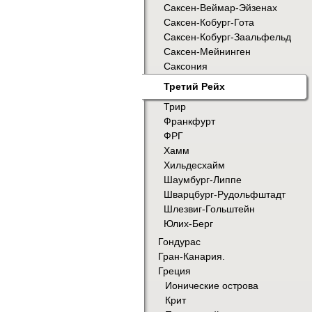
Саксен-Веймар-Эйзенах
Саксен-Кобург-Гота
Саксен-Кобург-Заальфельд
Саксен-Мейнинген
Саксония
Третий Рейх
Трир
Франкфурт
ФРГ
Хамм
Хильдесхайм
Шаумбург-Липпе
Шварцбург-Рудольфштадт
Шлезвиг-Гольштейн
Юлих-Берг
Гондурас
Гран-Канария.
Греция
Ионические острова
Крит