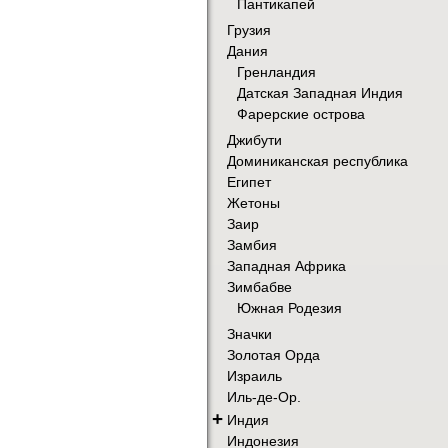
Пантикапей
Грузия
Дания
Гренландия
Датская Западная Индия
Фарерские острова
Джибути
Доминиканская республика
Египет
Жетоны
Заир
Замбия
Западная Африка
Зимбабве
Южная Родезия
Значки
Золотая Орда
Израиль
Иль-де-Ор.
+
Индия
Индонезия