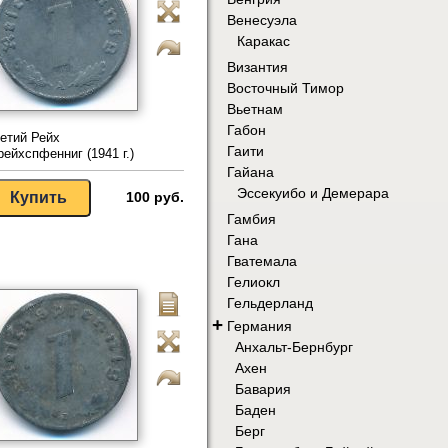
Венесуэла
Каракас
Византия
Восточный Тимор
Вьетнам
Габон
етий Рейх
Гаити
рейхспфенниг (1941 г.)
Гайана
Эссекуибо и Демерара
100 руб.
Гамбия
Гана
Гватемала
Гелиокл
Гельдерланд
+
Германия
Анхальт-Бернбург
Ахен
Бавария
Баден
Берг