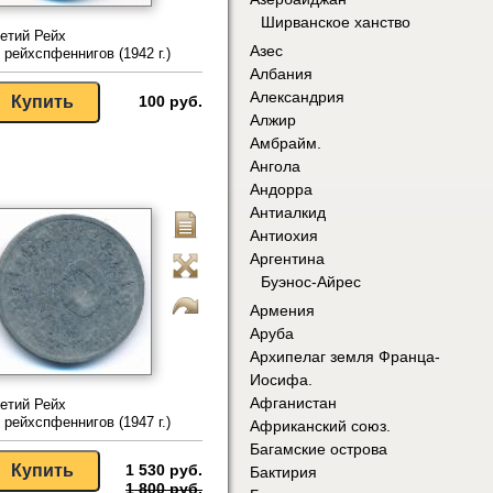
Ширванское ханство
етий Рейх
Азес
 рейхспфеннигов (1942 г.)
Албания
Александрия
100 руб.
Алжир
Амбрайм.
Ангола
Андорра
Антиалкид
Антиохия
Аргентина
Буэнос-Айрес
Армения
Аруба
Архипелаг земля Франца-
Иосифа.
Афганистан
етий Рейх
 рейхспфеннигов (1947 г.)
Африканский союз.
Багамские острова
1 530 руб.
Бактирия
1 800 руб.