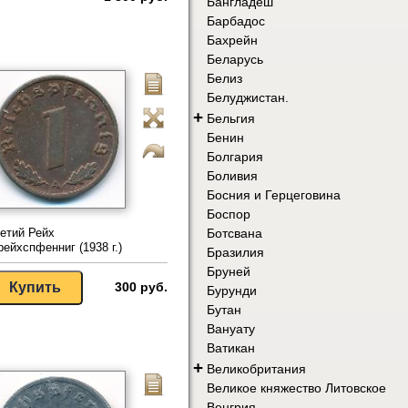
Бангладеш
Барбадос
Бахрейн
Беларусь
Белиз
Белуджистан.
+
Бельгия
Бенин
Болгария
Боливия
Босния и Герцеговина
Боспор
Ботсвана
етий Рейх
рейхспфенниг (1938 г.)
Бразилия
Бруней
300 руб.
Бурунди
Бутан
Вануату
Ватикан
+
Великобритания
Великое княжество Литовское
Венгрия