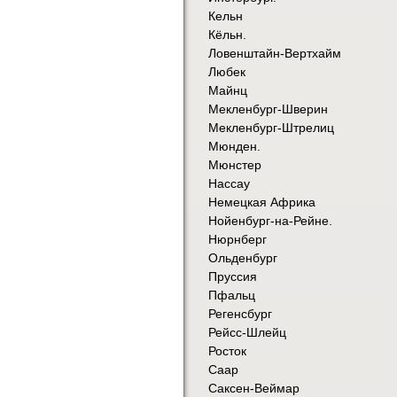
Кельн
Кёльн.
Ловенштайн-Вертхайм
Любек
Майнц
Мекленбург-Шверин
Мекленбург-Штрелиц
Мюнден.
Мюнстер
Нассау
Немецкая Африка
Нойенбург-на-Рейне.
Нюрнберг
Ольденбург
Пруссия
Пфальц
Регенсбург
Рейсс-Шлейц
Росток
Саар
Саксен-Веймар