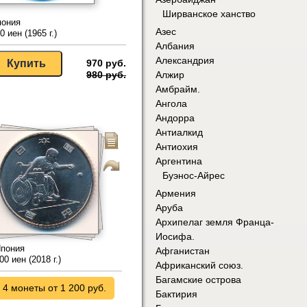
Ширванское ханство
пония
Азес
0 иен (1965 г.)
Албания
Александрия
970 руб.
Алжир
980 руб.
Амбрайм.
Ангола
Андорра
Антиалкид
Антиохия
Аргентина
Буэнос-Айрес
Армения
Аруба
Архипелаг земля Франца-
Иосифа.
пония
Афганистан
00 иен (2018 г.)
Африканский союз.
Багамские острова
4 монеты от 1 200 руб.
Бактирия