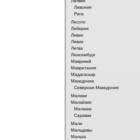
Латвия
Ливония
Рига
Лесото
Либерия
Ливан
Ливия
Литва
Люксембург
Маврикий
Мавритания
Мадагаскар
Македония
Северная Македония
Малави
Малайзия
Малакка
Саравак
Мали
Мальдивы
Мальта