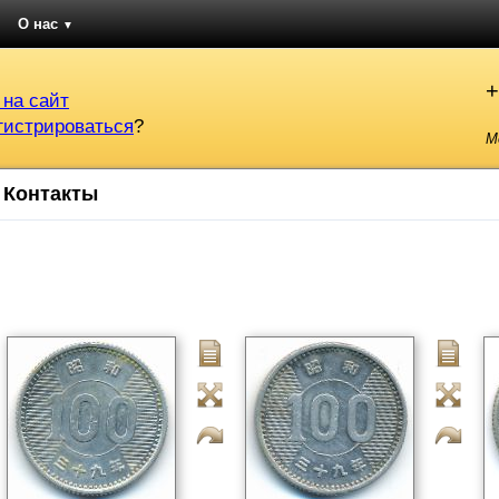
О нас
▼
+
 на сайт
гистрироваться
?
М
Контакты