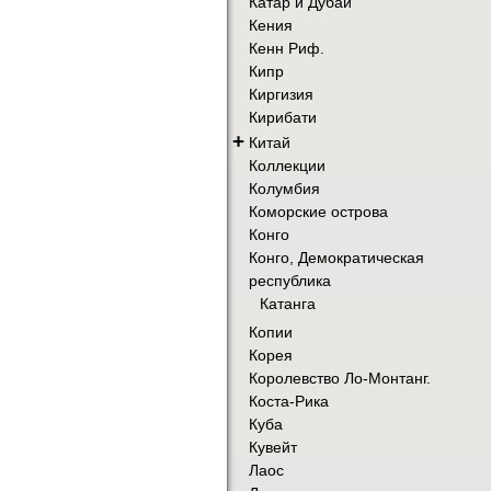
Катар и Дубай
Кения
Кенн Риф.
Кипр
Киргизия
Кирибати
+
Китай
Коллекции
Колумбия
Коморские острова
Конго
Конго, Демократическая
республика
Катанга
Копии
Корея
Королевство Ло-Монтанг.
Коста-Рика
Куба
Кувейт
Лаос