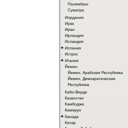
Палембанг
Суматра
Иордания
Ирак
Иран
Ирландия
Исландия
+
Испания
Истрос
+
Италия
Йемен
Йемен, Арабская Республика
Йемен, Демократическая
Республика
Кабо-Верде
Казахстан
Камбоджа
Камерун
+
Канада
Катар