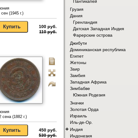
Пантикапей
пония
Грузия
 сен (1945 г.)
Дания
Гренландия
100 руб.
Датская Западная Индия
110 руб.
Фарерские острова
Джибути
Доминиканская республика
Египет
Жетоны
Заир
Замбия
Западная Африка
Зимбабве
Южная Родезия
Значки
Золотая Орда
пония
Израиль
2 сена (1882 г.)
Иль-де-Ор.
+
Индия
450 руб.
530 руб.
Индонезия