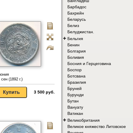
Бангладеш
Барбадос
Бахрейн
Беларусь
Белиз
Белуджистан.
+
Бельгия
Бенин
Болгария
Боливия
Босния и Герцеговина
Боспор
пония
Ботсвана
 сен (1892 г.)
Бразилия
Бруней
3 500 руб.
Бурунди
Бутан
Вануату
Ватикан
+
Великобритания
Великое княжество Литовское
Венгрия