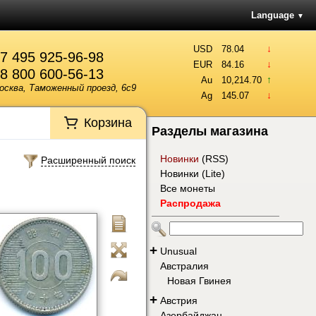
Language
▼
↓
USD
78.04
7 495 925-96-98
↓
EUR
84.16
8 800 600-56-13
↑
Au
10,214.70
осква, Таможенный проезд, 6с9
↓
Ag
145.07
Корзина
Разделы магазина
Новинки
(
RSS
)
Расширенный поиск
Новинки (Lite)
Все монеты
Распродажа
+
Unusual
Австралия
Новая Гвинея
+
Австрия
Азербайджан