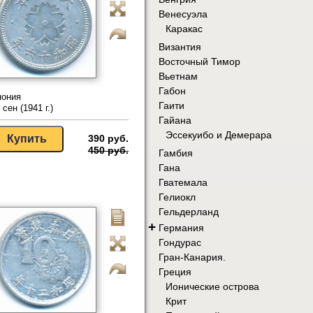
Венесуэла
Каракас
Византия
Восточный Тимор
Вьетнам
Габон
пония
Гаити
 сен (1941 г.)
Гайана
Эссекуибо и Демерара
390 руб.
450 руб.
Гамбия
Гана
Гватемала
Гелиокл
Гельдерланд
+
Германия
Гондурас
Гран-Канария.
Греция
Ионические острова
Крит