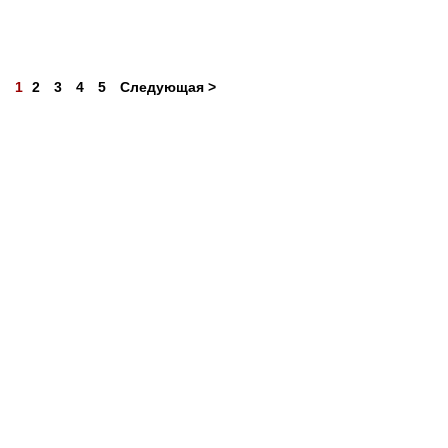
1
2
3
4
5
Следующая >