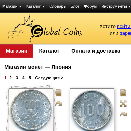
Магазин
Каталог
Словарь
Блог
Форум
Инструменты
▼
▼
▼
Хотите
войти
или
заре
Магазин
Каталог
Оплата и доставка
Магазин монет — Япония
1
2
3
4
5
Следующая >