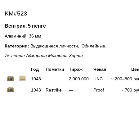
KM#523
Венгрия, 5 пенгё
Алюминий, 36 мм
Категории:
Выдающиеся личности, Юбилейные.
75-летие Адмирала Миклоша Хорти.
Год
Пометки
Тираж
Чекан
Це
1943
2 000 000
UNC
~ 200–800 ру
1943
Restrike
—
Proof
~ 700 ру