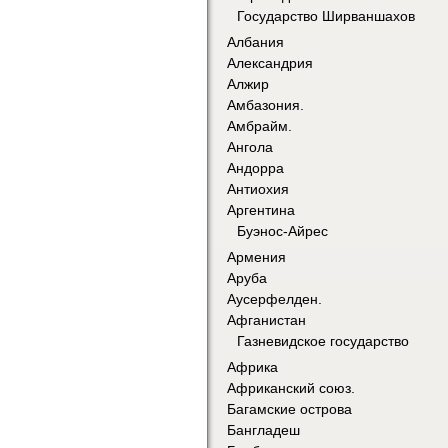
Государство Ширваншахов
Албания
Александрия
Алжир
Амбазония.
Амбрайм.
Ангола
Андорра
Антиохия
Аргентина
Буэнос-Айрес
Армения
Аруба
Аусерфелден.
Афганистан
Газневидское государство
Африка
Африканский союз.
Багамские острова
Бангладеш