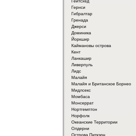
Гейтсхед
Гернси
Гибралтар
Гренада
Джерси
Доминика
Йоркшир
Каймановы острова
Кент
Ланкашир
Ливерпуль
Лидс
Малайя
Малайя и Британское Борнео
Мидлсекс
Момбаса
Монсеррат
Нортгемптон
Норфолк
Океанские Территории
Олдерни
Острова Питкэрн