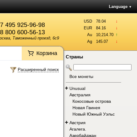
Language
▼
↓
USD
78.04
7 495 925-96-98
↓
EUR
84.16
8 800 600-56-13
↑
Au
10,214.70
осква, Таможенный проезд, 6с9
↓
Ag
145.07
Корзина
Страны
Расширенный поиск
Все монеты
+
Unusual
Австралия
Кокосовые острова
Новая Гвинея
Новый Южный Уэльс
+
Австрия
Агалега.
Азербайджан