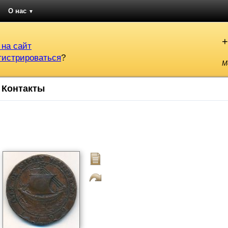
О нас
▼
+
 на сайт
гистрироваться
?
М
Контакты