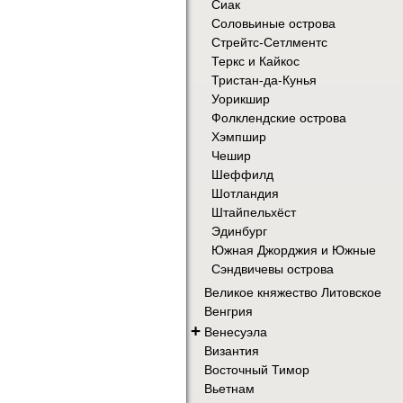
Сиак
Соловьиные острова
Стрейтс-Сетлментс
Теркс и Кайкос
Тристан-да-Кунья
Уорикшир
Фолклендские острова
Хэмпшир
Чешир
Шеффилд
Шотландия
Штайпельхёст
Эдинбург
Южная Джорджия и Южные
Сэндвичевы острова
Великое княжество Литовское
Венгрия
+
Венесуэла
Византия
Восточный Тимор
Вьетнам