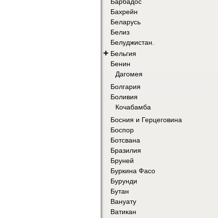
Барбадос
Бахрейн
Беларусь
Белиз
Белуджистан.
+
Бельгия
Бенин
Дагомея
Болгария
Боливия
Кочабамба
Босния и Герцеговина
Боспор
Ботсвана
Бразилия
Бруней
Буркина Фасо
Бурунди
Бутан
Вануату
Ватикан