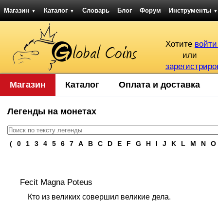
Магазин
Каталог
Словарь
Блог
Форум
Инструменты
▼
▼
▼
Хотите
войти
или
зарегистриро
Магазин
Каталог
Оплата и доставка
Легенды на монетах
(
0
1
3
4
5
6
7
A
B
C
D
E
F
G
H
I
J
K
L
M
N
O
Fecit Magna Poteus
Кто из великих совершил великие дела.