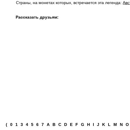
Страны, на монетах которых, встречается эта легенда:
Авс
Рассказать друзьям:
(
0
1
3
4
5
6
7
A
B
C
D
E
F
G
H
I
J
K
L
M
N
O