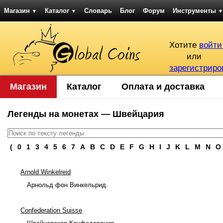
Магазин
Каталог
Словарь
Блог
Форум
Инструменты
▼
▼
▼
Хотите
войти
или
зарегистриро
Магазин
Каталог
Оплата и доставка
Легенды на монетах — Швейцария
(
0
1
3
4
5
6
7
A
B
C
D
E
F
G
H
I
J
K
L
M
N
O
Arnold Winkelreid
Арнольд фон Винкельрид.
Confederation Suisse