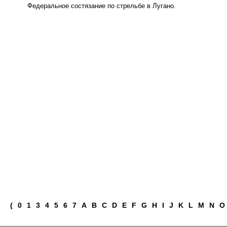
Федеральное состязание по стрельбе в Лугано.
(
0
1
3
4
5
6
7
A
B
C
D
E
F
G
H
I
J
K
L
M
N
O