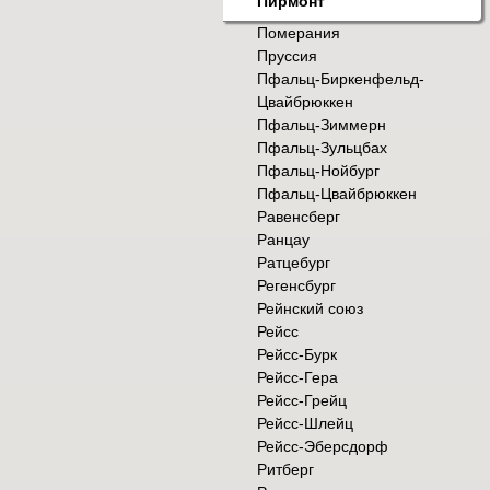
Пирмонт
Померания
Пруссия
Пфальц-Биркенфельд-
Цвайбрюккен
Пфальц-Зиммерн
Пфальц-Зульцбах
Пфальц-Нойбург
Пфальц-Цвайбрюккен
Равенсберг
Ранцау
Ратцебург
Регенсбург
Рейнский союз
Рейсс
Рейсс-Бурк
Рейсс-Гера
Рейсс-Грейц
Рейсс-Шлейц
Рейсс-Эберсдорф
Ритберг