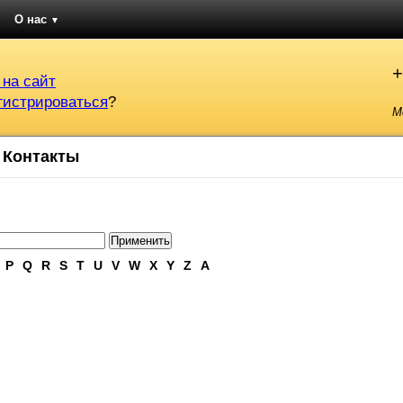
О нас
▼
+
 на сайт
гистрироваться
?
М
Контакты
P
Q
R
S
T
U
V
W
X
Y
Z
А