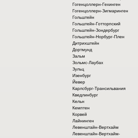
Гогенцоллерн-Гехинген
Гогенцоллерн-Зигмаринген
Гольштейн
Гольштейн-Готторпский
Гольштейн-Зондербург
Гольштейн-Норбург-Плен
Дитрихштейн
Дортмунд
Зальм
Зольмс-Лаубах
Зульц
Изенбург
Йевер
Карлсбург-Трансильвания
Кведлинбург
Кельн
Кемптен
Корвей
Лайнинген
Левенштайн-Вертхайм
Левенштайн-Вертхайм-