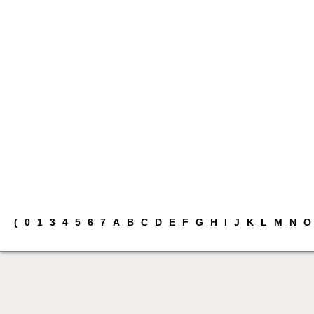
(
0
1
3
4
5
6
7
A
B
C
D
E
F
G
H
I
J
K
L
M
N
O