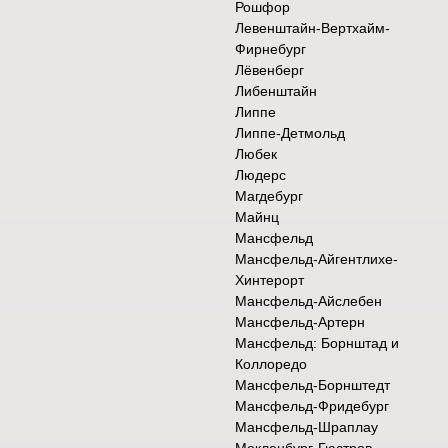
Рошфор
Левенштайн-Вертхайм-
Фирнебург
Лёвенберг
Либенштайн
Липпе
Липпе-Детмольд
Любек
Людерс
Магдебург
Майнц
Мансфельд
Мансфельд-Айгентлихе-
Хинтерорт
Мансфельд-Айслебен
Мансфельд-Артерн
Мансфельд: Борнштад и
Коллоредо
Мансфельд-Борнштедт
Мансфельд-Фридебург
Мансфельд-Шраплау