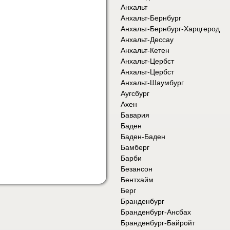
Анхальт
Анхальт-Бернбург
Анхальт-Бернбург-Харцгерод
Анхальт-Дессау
Анхальт-Кетен
Анхальт-Цербст
Анхальт-Цербст
Анхальт-Шаумбург
Аугсбург
Ахен
Бавария
Баден
Баден-Баден
Бамберг
Барби
Безансон
Бентхайм
Берг
Бранденбург
Бранденбург-Ансбах
Бранденбург-Байройт