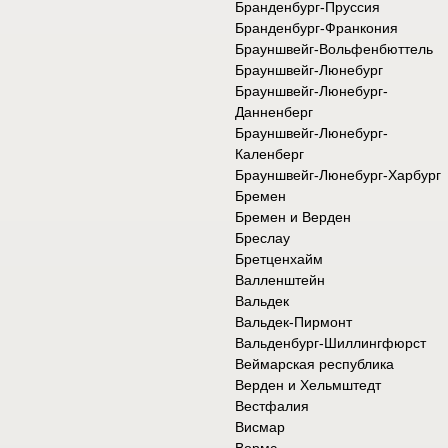
Бранденбург-Пруссия
Бранденбург-Франкония
Брауншвейг-Вольфенбюттель
Брауншвейг-Люнебург
Брауншвейг-Люнебург-
Данненберг
Брауншвейг-Люнебург-
Каленберг
Брауншвейг-Люнебург-Харбург
Бремен
Бремен и Верден
Бреслау
Бретценхайм
Валленштейн
Вальдек
Вальдек-Пирмонт
Вальденбург-Шиллингфюрст
Веймарская республика
Верден и Хельмштедт
Вестфалия
Висмар