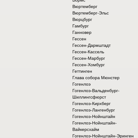
Вормс
Вюртемберг
Вюртемберг-Эльс
Вюрцбург
Гамбург
Ганновер
Гессен
Гессен-Дармштадт
Гессен-Кассель
Гессен-Марбург
Гессен-Хомбург
Геттинген
Глава собора Мюнстер
Гогенлоэ
Гогенлоэ-Вальденбург-
Шиллингсфюрст
Гогенлоэ-Кирхберг
Гогенлоэ-Лангенбург
Гогенлоэ-Нойнштайн
Гогенлоэ-Нойнштайн-
Вайкерсхайм
Гогенлоэ-Нойнштайн-Эринген