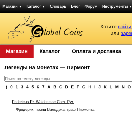
Магазин
Каталог
Словарь
Блог
Форум
Инструменты
▼
▼
▼
Хотите
войти
или
заре
Магазин
Каталог
Оплата и доставка
Легенды на монетах — Пирмонт
(
0
1
3
4
5
6
7
A
B
C
D
E
F
G
H
I
J
K
L
M
N
O
Fridericus Pr. Waldecciae Com. Pyr.
Фредерик, принц Вальдека, граф Пирмонта.