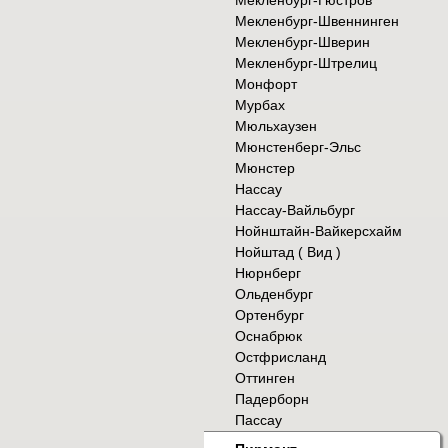
Мекленбург-Гюстров
Мекленбург-Швеннинген
Мекленбург-Шверин
Мекленбург-Штрелиц
Монфорт
Мурбах
Мюльхаузен
Мюнстенберг-Эльс
Мюнстер
Нассау
Нассау-Вайльбург
Нойнштайн-Вайкерсхайм
Нойштад ( Вид )
Нюрнберг
Ольденбург
Ортенбург
Оснабрюк
Остфрисланд
Оттинген
Падерборн
Пассау