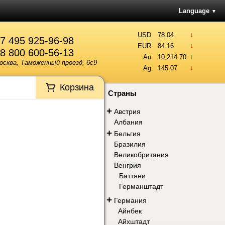
Language
▼
↓
USD
78.04
7 495 925-96-98
↓
EUR
84.16
8 800 600-56-13
↑
Au
10,214.70
осква, Таможенный проезд, 6с9
↓
Ag
145.07
Корзина
Страны
+
Австрия
Албания
+
Бельгия
Бразилия
Великобритания
Венгрия
Баттяни
Германштадт
+
Германия
Айнбек
Айхштадт