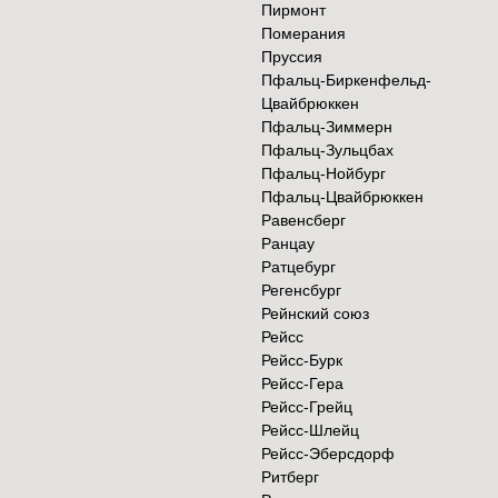
Пирмонт
Померания
Пруссия
Пфальц-Биркенфельд-
Цвайбрюккен
Пфальц-Зиммерн
Пфальц-Зульцбах
Пфальц-Нойбург
Пфальц-Цвайбрюккен
Равенсберг
Ранцау
Ратцебург
Регенсбург
Рейнский союз
Рейсс
Рейсс-Бурк
Рейсс-Гера
Рейсс-Грейц
Рейсс-Шлейц
Рейсс-Эберсдорф
Ритберг