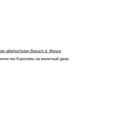
nigin allerhochsten Besuch d. Munze
личества Королевы на монетный двор.