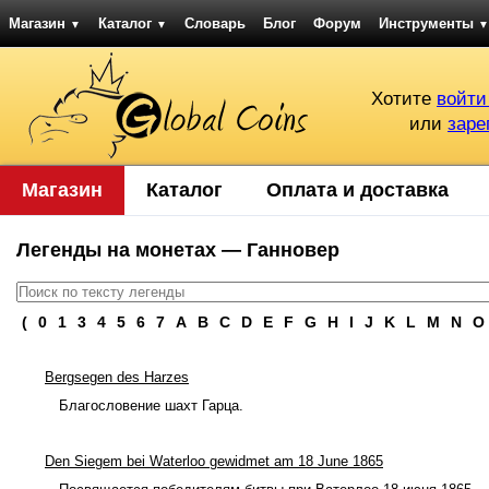
Магазин
Каталог
Словарь
Блог
Форум
Инструменты
▼
▼
▼
Хотите
войти
или
заре
Магазин
Каталог
Оплата и доставка
Легенды на монетах — Ганновер
(
0
1
3
4
5
6
7
A
B
C
D
E
F
G
H
I
J
K
L
M
N
O
Bergsegen des Harzes
Благословение шахт Гарца.
Den Siegem bei Waterloo gewidmet am 18 June 1865