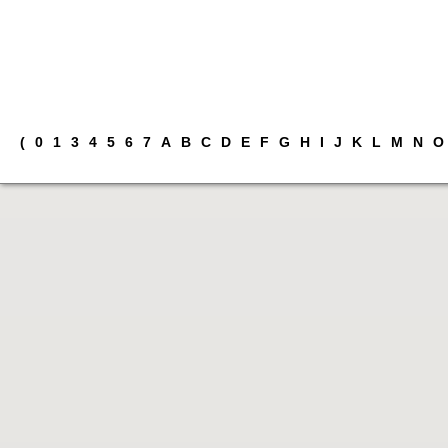
(
0
1
3
4
5
6
7
A
B
C
D
E
F
G
H
I
J
K
L
M
N
O