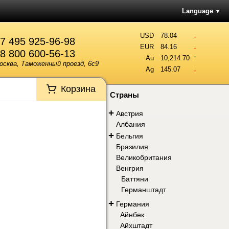
Language
▼
↓
USD
78.04
7 495 925-96-98
↓
EUR
84.16
8 800 600-56-13
↑
Au
10,214.70
осква, Таможенный проезд, 6с9
↓
Ag
145.07
Корзина
Страны
+
Австрия
Албания
+
Бельгия
Бразилия
Великобритания
Венгрия
Баттяни
Германштадт
+
Германия
Айнбек
Айхштадт