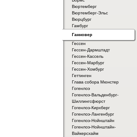
Вормс
Вюртемберг
Вюртемберг-Эльс
Вюрцбург
Гамбург
Ганновер
Гессен
Гессен-Дармштадт
Гессен-Кассель
Гессен-Марбург
Гессен-Хомбург
Геттинген
Глава собора Мюнстер
Гогенлоэ
Гогенлоэ-Вальденбург-
Шиллингсфюрст
Гогенлоэ-Кирхберг
Гогенлоэ-Лангенбург
Гогенлоэ-Нойнштайн
Гогенлоэ-Нойнштайн-
Вайкерсхайм