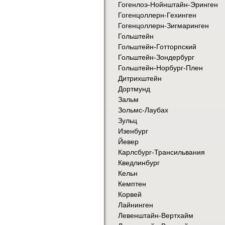
Гогенлоэ-Нойнштайн-Эринген
Гогенцоллерн-Гехинген
Гогенцоллерн-Зигмаринген
Гольштейн
Гольштейн-Готторпский
Гольштейн-Зондербург
Гольштейн-Норбург-Плен
Дитрихштейн
Дортмунд
Зальм
Зольмс-Лаубах
Зульц
Изенбург
Йевер
Карлсбург-Трансильвания
Кведлинбург
Кельн
Кемптен
Корвей
Лайнинген
Левенштайн-Вертхайм