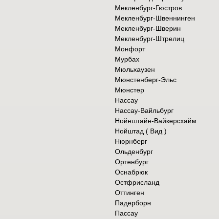
Мекленбург-Гюстров
Мекленбург-Швеннинген
Мекленбург-Шверин
Мекленбург-Штрелиц
Монфорт
Мурбах
Мюльхаузен
Мюнстенберг-Эльс
Мюнстер
Нассау
Нассау-Вайльбург
Нойнштайн-Вайкерсхайм
Нойштад ( Вид )
Нюрнберг
Ольденбург
Ортенбург
Оснабрюк
Остфрисланд
Оттинген
Падерборн
Пассау