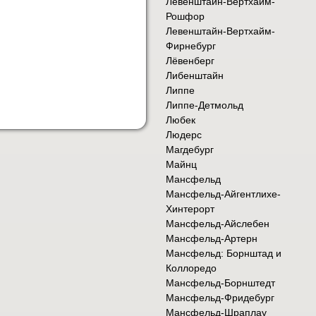
Левенштайн-Вертхайм-
Рошфор
Левенштайн-Вертхайм-
Фирнебург
Лёвенберг
Либенштайн
Липпе
Липпе-Детмольд
Любек
Людерс
Магдебург
Майнц
Мансфельд
Мансфельд-Айгентлихе-
Хинтерорт
Мансфельд-Айслебен
Мансфельд-Артерн
Мансфельд: Борнштад и
Коллоредо
Мансфельд-Борнштедт
Мансфельд-Фридебург
Мансфельд-Шраплау