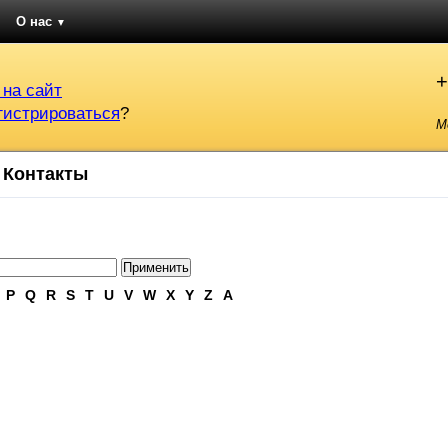
О нас
▼
+
 на сайт
гистрироваться
?
М
Контакты
P
Q
R
S
T
U
V
W
X
Y
Z
А