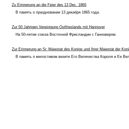
Zu Erinnerung an die Feier des 13 Dec. 1865
В память о праздновании 13 декабря 1865 года.
Zur 50 Jahrigen Vereinigung Ostfrieslands mit Hannover
На 50-летие союза Восточной Фрисландии с Ганновером.
Zur Erinnerung an Sr. Majestat des Konigs und Ihrer Majestat der Ko
В память о милостивом визите Его Величества Короля и Ее Ве