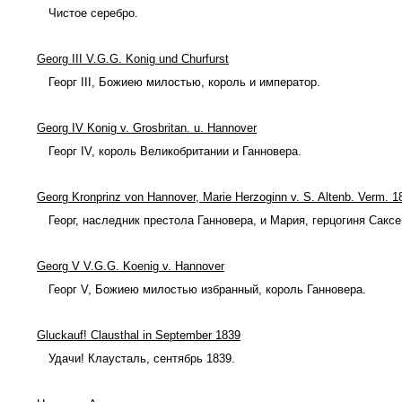
Чистое серебро.
Georg III V.G.G. Konig und Churfurst
Георг III, Божиею милостью, король и император.
Georg IV Konig v. Grosbritan. u. Hannover
Георг IV, король Великобритании и Ганновера.
Georg Kronprinz von Hannover, Marie Herzoginn v. S. Altenb. Verm. 1
Георг, наследник престола Ганновера, и Мария, герцогиня Сакс
Georg V V.G.G. Koenig v. Hannover
Георг V, Божиею милостью избранный, король Ганновера.
Gluckauf! Clausthal in September 1839
Удачи! Клаусталь, сентябрь 1839.