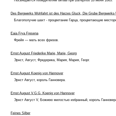
Посвящается победителям битвы при Ватерлоо 18 июня 1865.
Des Bergwerks Wohfahrt ist des Harzes Gluck, Die Grube Bergwerks-W
Благополучие шахт - процветание Гарца, процветающие местор
Eaia Frya Fresena
Фрейя — мать всех фризов.
Ernst August Friederike Marie, Marie, Georg
Эрнст, Август, Фредерика, Мария, Мария, Георг.
Ernst August Koenig von Hannover
Эрнст Август, король Ганновера.
Ernst August V.G.G. Koenig von Hannover
Эрнст Август V, Божиею милостью избранный, король Ганновер
Feines Silber