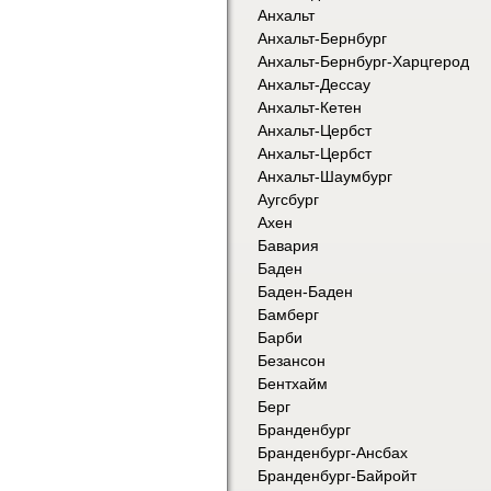
Анхальт
Анхальт-Бернбург
Анхальт-Бернбург-Харцгерод
Анхальт-Дессау
Анхальт-Кетен
Анхальт-Цербст
Анхальт-Цербст
Анхальт-Шаумбург
Аугсбург
Ахен
Бавария
Баден
Баден-Баден
Бамберг
Барби
Безансон
Бентхайм
Берг
Бранденбург
Бранденбург-Ансбах
Бранденбург-Байройт