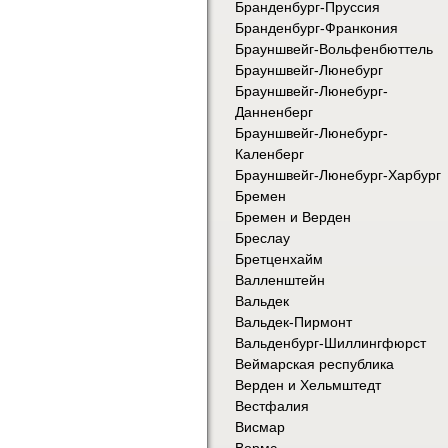
Бранденбург-Пруссия
Бранденбург-Франкония
Брауншвейг-Вольфенбюттель
Брауншвейг-Люнебург
Брауншвейг-Люнебург-
Данненберг
Брауншвейг-Люнебург-
Каленберг
Брауншвейг-Люнебург-Харбург
Бремен
Бремен и Верден
Бреслау
Бретценхайм
Валленштейн
Вальдек
Вальдек-Пирмонт
Вальденбург-Шиллингфюрст
Веймарская республика
Верден и Хельмштедт
Вестфалия
Висмар