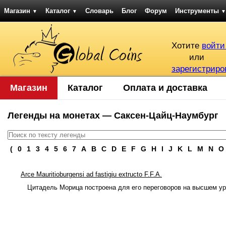
Магазин
Каталог
Словарь
Блог
Форум
Инструменты
▼
▼
▼
Хотите
войти
или
зарегистриро
Магазин
Каталог
Оплата и доставка
Легенды на монетах — Саксен-Цайц-Наумбург
(
0
1
3
4
5
6
7
A
B
C
D
E
F
G
H
I
J
K
L
M
N
O
Arce Mauritioburgensi ad fastigiu extructo F.F.A.
Цитадель Морица построена для его переговоров на высшем ур