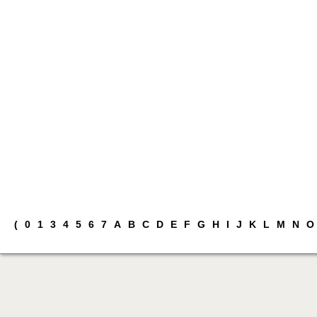
(
0
1
3
4
5
6
7
A
B
C
D
E
F
G
H
I
J
K
L
M
N
O