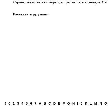
Страны, на монетах которых, встречается эта легенда:
Сак
Рассказать друзьям:
(
0
1
3
4
5
6
7
A
B
C
D
E
F
G
H
I
J
K
L
M
N
O