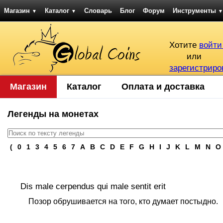
Магазин
Каталог
Словарь
Блог
Форум
Инструменты
▼
▼
▼
Хотите
войти
или
зарегистриро
Магазин
Каталог
Оплата и доставка
Легенды на монетах
(
0
1
3
4
5
6
7
A
B
C
D
E
F
G
H
I
J
K
L
M
N
O
Dis male cerpendus qui male sentit erit
Позор обрушивается на того, кто думает постыдно.