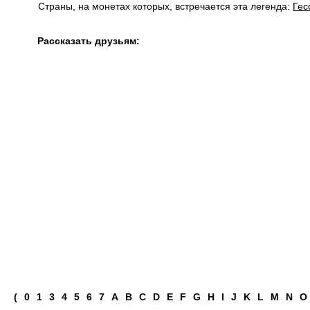
Страны, на монетах которых, встречается эта легенда:
Гес
Рассказать друзьям:
(
0
1
3
4
5
6
7
A
B
C
D
E
F
G
H
I
J
K
L
M
N
O