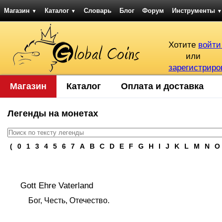
Магазин
Каталог
Словарь
Блог
Форум
Инструменты
▼
▼
▼
Хотите
войти
или
зарегистриро
Магазин
Каталог
Оплата и доставка
Легенды на монетах
(
0
1
3
4
5
6
7
A
B
C
D
E
F
G
H
I
J
K
L
M
N
O
Gott Ehre Vaterland
Бог, Честь, Отечество.