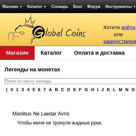
Магазин
Каталог
Словарь
Блог
Форум
Инструменты
▼
▼
▼
Хотите
войти
или
зарегистриро
Магазин
Каталог
Оплата и доставка
Легенды на монетах
(
0
1
3
4
5
6
7
A
B
C
D
E
F
G
H
I
J
K
L
M
N
O
Manibus Ne Laedar Avris
Чтобы меня не тронули жадные руки.