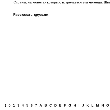
Страны, на монетах которых, встречается эта легенда:
Шв
Рассказать друзьям:
(
0
1
3
4
5
6
7
A
B
C
D
E
F
G
H
I
J
K
L
M
N
O