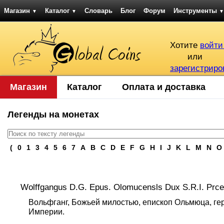
Магазин
Каталог
Словарь
Блог
Форум
Инструменты
▼
▼
▼
Хотите
войти
или
зарегистриро
Магазин
Каталог
Оплата и доставка
Легенды на монетах
(
0
1
3
4
5
6
7
A
B
C
D
E
F
G
H
I
J
K
L
M
N
O
Wolffgangus D.G. Epus. Olomucensls Dux S.R.I. Prce
Вольфганг, Божьей милостью, епископ Ольмюца, ге
Империи.