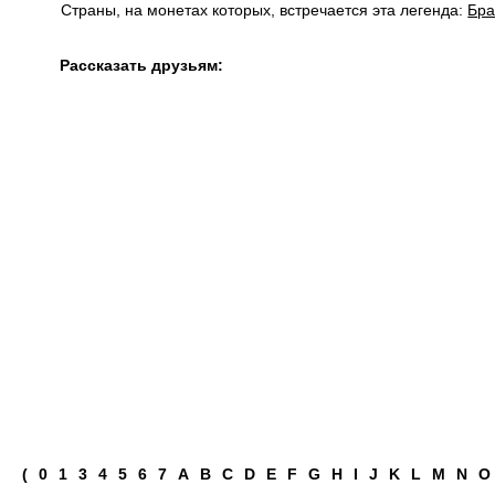
Страны, на монетах которых, встречается эта легенда:
Бра
Рассказать друзьям:
(
0
1
3
4
5
6
7
A
B
C
D
E
F
G
H
I
J
K
L
M
N
O