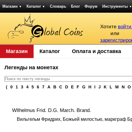
Магазин
Каталог
Словарь
Блог
Форум
Инструменты
▼
▼
▼
Хотите
войти
или
зарегистриро
Магазин
Каталог
Оплата и доставка
Легенды на монетах
(
0
1
3
4
5
6
7
A
B
C
D
E
F
G
H
I
J
K
L
M
N
O
Wllhelmus Frid. D.G. March. Brand.
Вильгельм Фридрих, Божьей милостью, маркграф Б