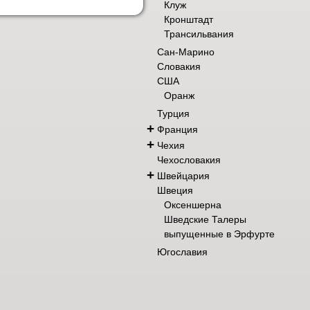
Клуж
Кронштадт
Трансильвания
Сан-Марино
Словакия
США
Оранж
Турция
+
Франция
+
Чехия
Чехословакия
+
Швейцария
Швеция
Оксеншерна
Шведские Талеры
выпущенные в Эрфурте
Югославия