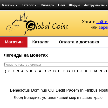
Магазин
Каталог
Словарь
Блог
Форум
Инструменты
▼
▼
▼
Хотите
войти
или
заре
Магазин
Каталог
Оплата и доставка
Легенды на монетах
(
0
1
3
4
5
6
7
A
B
C
D
E
F
G
H
I
J
K
L
M
N
O
Benedlctus Domlnus Qul Dedlt Pacem In Flnlbus Nost
Лорд Бенедикт, установивший мир в нашем краю.