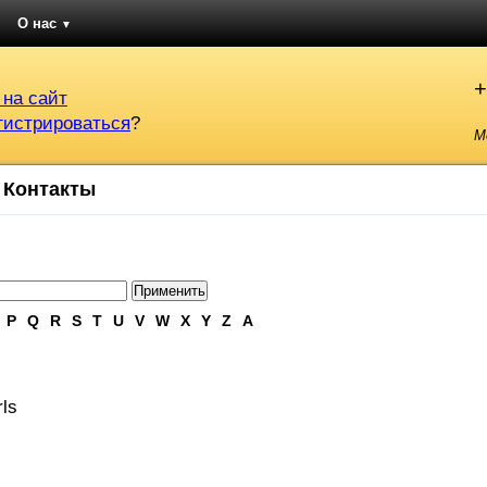
О нас
▼
+
 на сайт
гистрироваться
?
М
Контакты
P
Q
R
S
T
U
V
W
X
Y
Z
А
rls