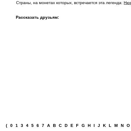
Страны, на монетах которых, встречается эта легенда:
Нюр
Рассказать друзьям:
(
0
1
3
4
5
6
7
A
B
C
D
E
F
G
H
I
J
K
L
M
N
O