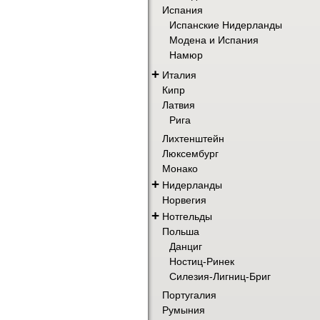
Испания
Испанские Нидерланды
Модена и Испания
Намюр
+
Италия
Кипр
Латвия
Рига
Лихтенштейн
Люксембург
Монако
+
Нидерланды
Норвегия
+
Нотгельды
Польша
Данциг
Ностиц-Ринек
Силезия-Лигниц-Бриг
Португалия
Румыния