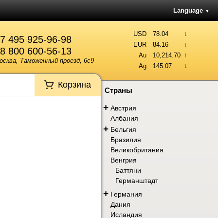
Language
▼
↓
USD
78.04
7 495 925-96-98
↓
EUR
84.16
8 800 600-56-13
↑
Au
10,214.70
осква, Таможенный проезд, 6с9
↓
Ag
145.07
Корзина
Страны
+
Австрия
Албания
+
Бельгия
Бразилия
Великобритания
Венгрия
Баттяни
Германштадт
+
Германия
Дания
Исландия