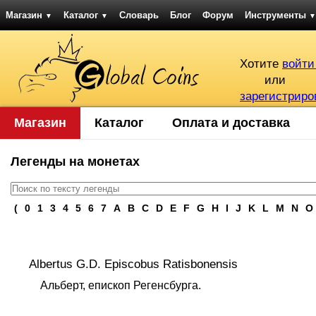
Магазин
Каталог
Словарь
Блог
Форум
Инструменты
▼
▼
▼
Хотите
войти
или
зарегистриро
Магазин
Каталог
Оплата и доставка
Легенды на монетах
(
0
1
3
4
5
6
7
A
B
C
D
E
F
G
H
I
J
K
L
M
N
O
Albertus G.D. Episcobus Ratisbonensis
Альберт, епископ Регенсбурга.