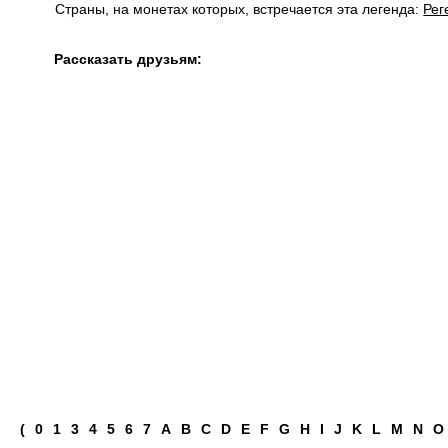
Страны, на монетах которых, встречается эта легенда:
Рег
Рассказать друзьям:
(
0
1
3
4
5
6
7
A
B
C
D
E
F
G
H
I
J
K
L
M
N
O