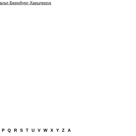
альт-Бернбург-Харцгерод
.
P
Q
R
S
T
U
V
W
X
Y
Z
А