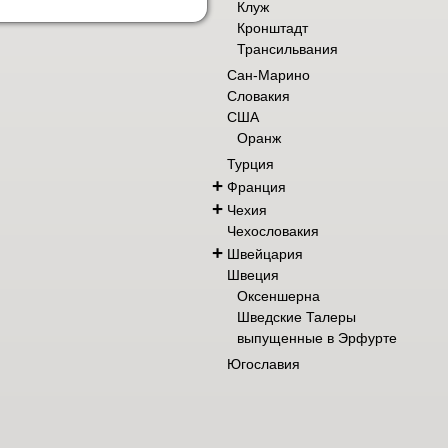
Клуж
Кронштадт
Трансильвания
Сан-Марино
Словакия
США
Оранж
Турция
+
Франция
+
Чехия
Чехословакия
+
Швейцария
Швеция
Оксеншерна
Шведские Талеры
выпущенные в Эрфурте
Югославия