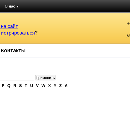
О нас
▼
+
 на сайт
гистрироваться
?
М
Контакты
P
Q
R
S
T
U
V
W
X
Y
Z
А