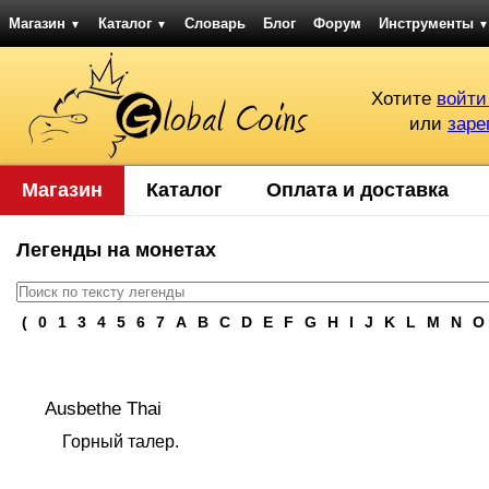
Магазин
Каталог
Словарь
Блог
Форум
Инструменты
▼
▼
▼
Хотите
войти
или
заре
Магазин
Каталог
Оплата и доставка
Легенды на монетах
(
0
1
3
4
5
6
7
A
B
C
D
E
F
G
H
I
J
K
L
M
N
O
Ausbethe Thai
Горный талер.