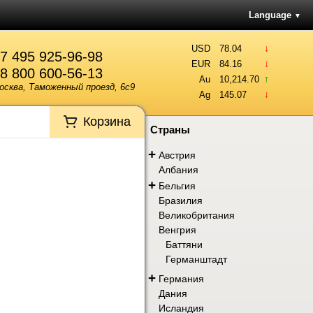
Language
▼
↓
USD
78.04
7 495 925-96-98
↓
EUR
84.16
8 800 600-56-13
↑
Au
10,214.70
осква, Таможенный проезд, 6с9
↓
Ag
145.07
Корзина
Страны
+
Австрия
Албания
+
Бельгия
Бразилия
Великобритания
Венгрия
Баттяни
Германштадт
+
Германия
Дания
Исландия