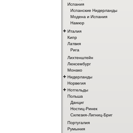
Испания
Испанские Нидерланды
Модена и Испания
Намюр
+
Италия
Кипр
Латвия
Рига
Лихтенштейн
Люксембург
Монако
+
Нидерланды
Норвегия
+
Нотгельды
Польша
Данциг
Ностиц-Ринек
Силезия-Лигниц-Бриг
Португалия
Румыния