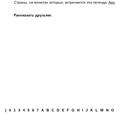
Страны, на монетах которых, встречается эта легенда:
Анх
Рассказать друзьям:
(
0
1
3
4
5
6
7
A
B
C
D
E
F
G
H
I
J
K
L
M
N
O