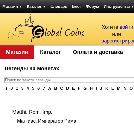
Магазин
Каталог
Словарь
Блог
Форум
Инструменты
▼
▼
▼
Хотите
войти
или
зарегистриро
Магазин
Каталог
Оплата и доставка
Легенды на монетах
(
0
1
3
4
5
6
7
A
B
C
D
E
F
G
H
I
J
K
L
M
N
O
Matthi. Rom. Imp.
Маттиас, Император Рима.