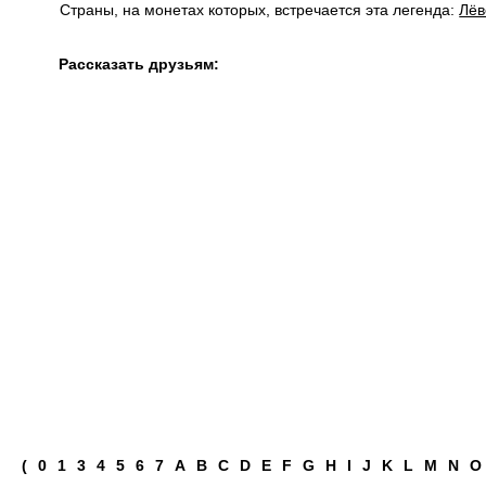
Страны, на монетах которых, встречается эта легенда:
Лёв
Рассказать друзьям:
(
0
1
3
4
5
6
7
A
B
C
D
E
F
G
H
I
J
K
L
M
N
O