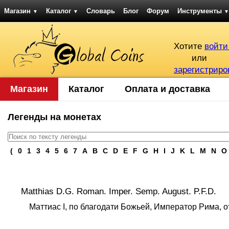
Магазин
Каталог
Словарь
Блог
Форум
Инструменты
▼
▼
▼
Хотите
войти
или
зарегистриро
Магазин
Каталог
Оплата и доставка
Легенды на монетах
(
0
1
3
4
5
6
7
A
B
C
D
E
F
G
H
I
J
K
L
M
N
O
Matthias D.G. Roman. Imper. Semp. August. P.F.D.
Маттиас I, по благодати Божьей, Император Рима, о