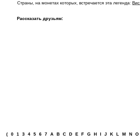
Страны, на монетах которых, встречается эта легенда:
Ви
Рассказать друзьям:
(
0
1
3
4
5
6
7
A
B
C
D
E
F
G
H
I
J
K
L
M
N
O