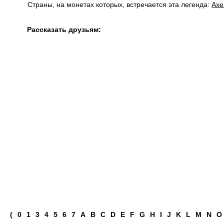
Страны, на монетах которых, встречается эта легенда:
Ахе
Рассказать друзьям:
(
0
1
3
4
5
6
7
A
B
C
D
E
F
G
H
I
J
K
L
M
N
O