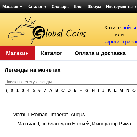
Магазин
Каталог
Словарь
Блог
Форум
Инструменты
▼
▼
▼
Хотите
войти
или
зарегистриро
Магазин
Каталог
Оплата и доставка
Легенды на монетах
(
0
1
3
4
5
6
7
A
B
C
D
E
F
G
H
I
J
K
L
M
N
O
Mathi. I Roman. Imperat. Augus.
Маттиас I, по благодати Божьей, Император Рима.