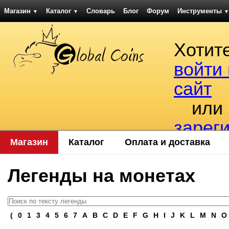
Магазин
Каталог
Словарь
Блог
Форум
Инструменты
▼
▼
▼
Хотит
войти
сайт
или
зарег
Магазин
Каталог
Оплата и доставка
Легенды на монетах
(
0
1
3
4
5
6
7
A
B
C
D
E
F
G
H
I
J
K
L
M
N
O