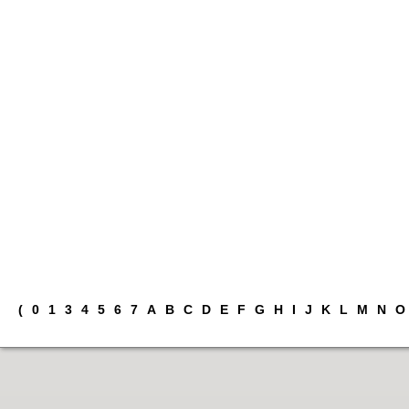
(
0
1
3
4
5
6
7
A
B
C
D
E
F
G
H
I
J
K
L
M
N
O