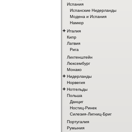
Испания
Испанские Нидерланды
Модена и Испания
Намюр
+
Италия
Кипр
Латвия
Рига
Лихтенштейн
Люксембург
Монако
+
Нидерланды
Норвегия
+
Нотгельды
Польша
Данциг
Ностиц-Ринек
Силезия-Лигниц-Бриг
Португалия
Румыния