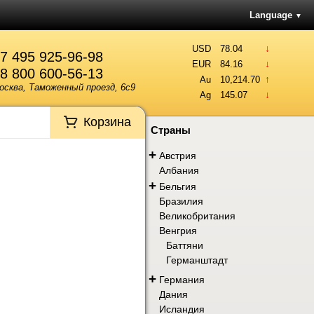
Language
▼
↓
USD
78.04
7 495 925-96-98
↓
EUR
84.16
8 800 600-56-13
↑
Au
10,214.70
осква, Таможенный проезд, 6с9
↓
Ag
145.07
Корзина
Страны
+
Австрия
Албания
+
Бельгия
Бразилия
Великобритания
Венгрия
Баттяни
Германштадт
+
Германия
Дания
Исландия