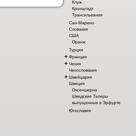
Клуж
Кронштадт
Трансильвания
Сан-Марино
Словакия
США
Оранж
Турция
+
Франция
+
Чехия
Чехословакия
+
Швейцария
Швеция
Оксеншерна
Шведские Талеры
выпущенные в Эрфурте
Югославия