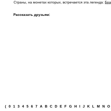
Страны, на монетах которых, встречается эта легенда:
Бра
Рассказать друзьям:
(
0
1
3
4
5
6
7
A
B
C
D
E
F
G
H
I
J
K
L
M
N
O