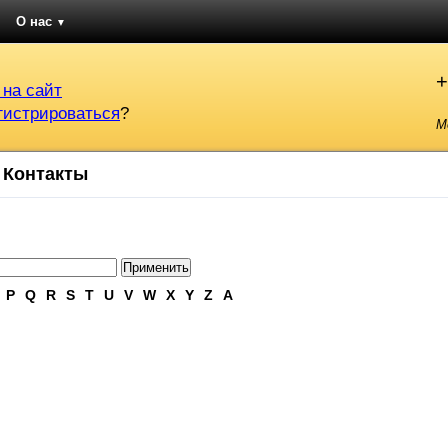
О нас
▼
+
 на сайт
гистрироваться
?
М
Контакты
P
Q
R
S
T
U
V
W
X
Y
Z
А