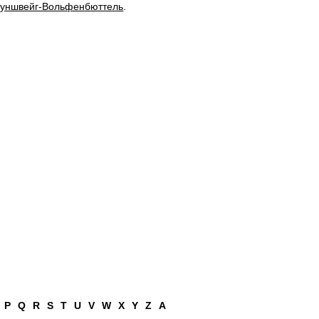
уншвейг-Вольфенбюттель
.
P
Q
R
S
T
U
V
W
X
Y
Z
А