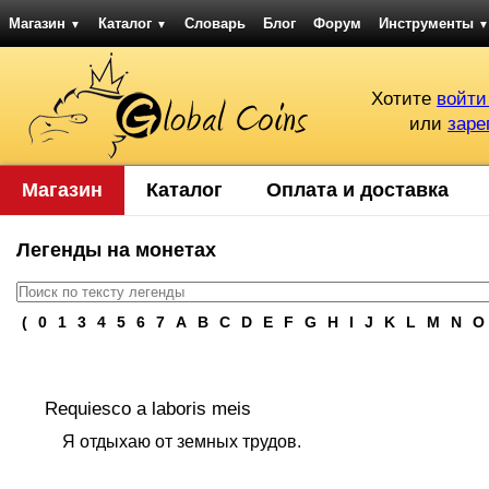
Магазин
Каталог
Словарь
Блог
Форум
Инструменты
▼
▼
▼
Хотите
войти
или
заре
Магазин
Каталог
Оплата и доставка
Легенды на монетах
(
0
1
3
4
5
6
7
A
B
C
D
E
F
G
H
I
J
K
L
M
N
O
Requiesco a laboris meis
Я отдыхаю от земных трудов.