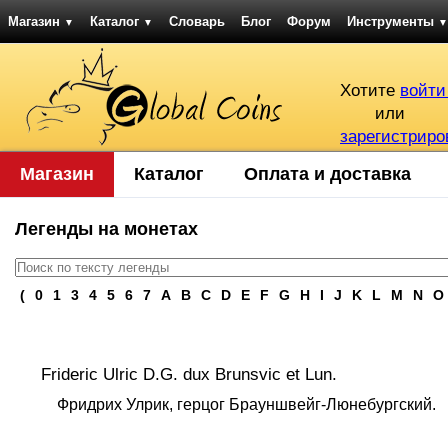
Магазин
Каталог
Словарь
Блог
Форум
Инструменты
▼
▼
▼
Хотите
войти
или
зарегистриро
Магазин
Каталог
Оплата и доставка
Легенды на монетах
(
0
1
3
4
5
6
7
A
B
C
D
E
F
G
H
I
J
K
L
M
N
O
Frideric Ulric D.G. dux Brunsvic et Lun.
Фридрих Улрик, герцог Брауншвейг-Люнебургский.