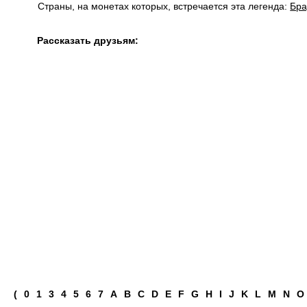
Страны, на монетах которых, встречается эта легенда:
Бра
Рассказать друзьям:
(
0
1
3
4
5
6
7
A
B
C
D
E
F
G
H
I
J
K
L
M
N
O