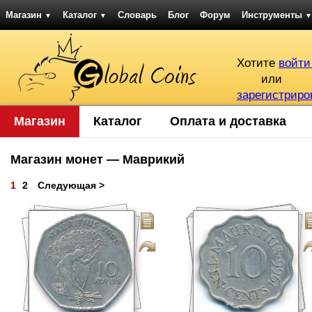
Магазин
Каталог
Словарь
Блог
Форум
Инструменты
▼
▼
▼
Хотите
войти
или
зарегистриро
Магазин
Каталог
Оплата и доставка
Магазин монет — Маврикий
1
2
Следующая >