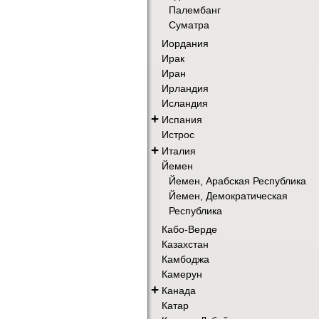
Палембанг
Суматра
Иордания
Ирак
Иран
Ирландия
Исландия
+
Испания
Истрос
+
Италия
Йемен
Йемен, Арабская Республика
Йемен, Демократическая
Республика
Кабо-Верде
Казахстан
Камбоджа
Камерун
+
Канада
Катар