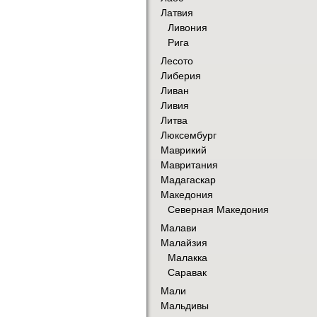
Латвия
Ливония
Рига
Лесото
Либерия
Ливан
Ливия
Литва
Люксембург
Маврикий
Мавритания
Мадагаскар
Македония
Северная Македония
Малави
Малайзия
Малакка
Саравак
Мали
Мальдивы