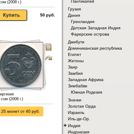
Пантикапей
сом (2008 г.)
Грузия
50 руб.
Дания
Гренландия
Датская Западная Индия
Фарерские острова
Джибути
Доминиканская республика
Египет
Жетоны
Заир
Замбия
Западная Африка
Зимбабве
Южная Родезия
иргизия
 сом (2008 г.)
Значки
Золотая Орда
25 монет от 40 руб.
Израиль
Иль-де-Ор.
+
Индия
Индонезия