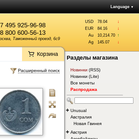
Language
▼
↓
USD
78.04
7 495 925-96-98
↓
EUR
84.16
8 800 600-56-13
↑
Au
10,214.70
осква, Таможенный проезд, 6с9
↓
Ag
145.07
Корзина
Разделы магазина
Новинки
(
RSS
)
Расширенный поиск
Новинки (Lite)
Все монеты
Распродажа
+
Unusual
Австралия
Новая Гвинея
+
Австрия
Азербайджан