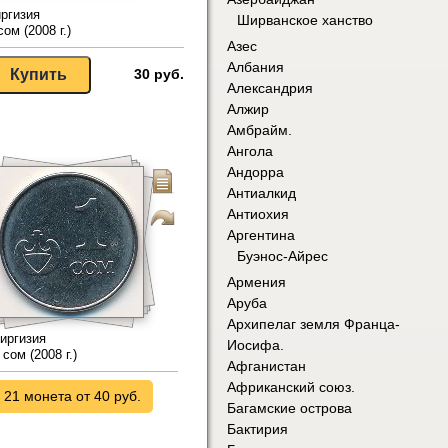
ргизия
Ширванское ханство
сом (2008 г.)
Азес
Албания
30 руб.
Александрия
Алжир
Амбрайм.
Ангола
Андорра
Антиалкид
Антиохия
Аргентина
Буэнос-Айрес
Армения
Аруба
Архипелаг земля Франца-
иргизия
Иосифа.
 сом (2008 г.)
Афганистан
Африканский союз.
21 монета от 40 руб.
Багамские острова
Бактирия