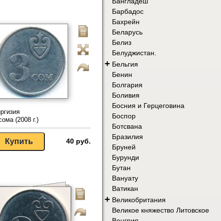
Бангладеш
Барбадос
Бахрейн
Беларусь
Белиз
Белуджистан.
+
Бельгия
Бенин
Болгария
Боливия
Босния и Герцеговина
ргизия
Боспор
сома (2008 г.)
Ботсвана
Бразилия
40 руб.
Бруней
Бурунди
Бутан
Вануату
Ватикан
+
Великобритания
Великое княжество Литовское
Венгрия