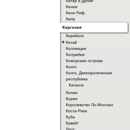
Катар и Дубай
Кения
Кенн Риф.
Кипр
Киргизия
Кирибати
+
Китай
Коллекции
Колумбия
Коморские острова
Конго
Конго, Демократическая
республика
Катанга
Копии
Корея
Королевство Ло-Монтанг.
Коста-Рика
Куба
Кувейт
Лаос