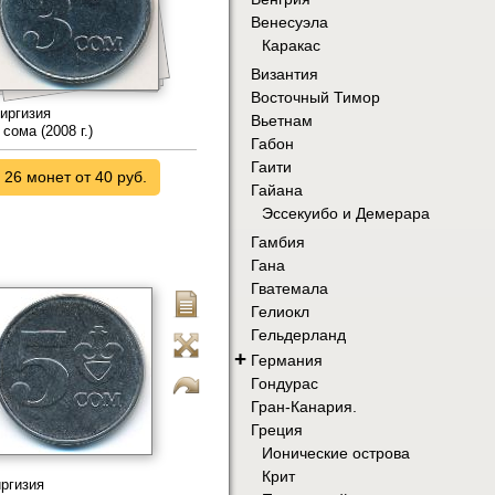
Венесуэла
Каракас
Византия
Восточный Тимор
иргизия
Вьетнам
 сома (2008 г.)
Габон
Гаити
26 монет от 40 руб.
Гайана
Эссекуибо и Демерара
Гамбия
Гана
Гватемала
Гелиокл
Гельдерланд
+
Германия
Гондурас
Гран-Канария.
Греция
Ионические острова
Крит
ргизия