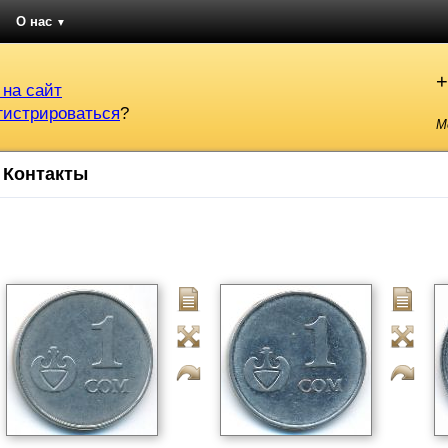
О нас
▼
+
 на сайт
гистрироваться
?
М
Контакты